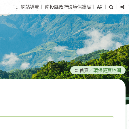
搜
分
網站導覽
｜
南投縣政府環境保護局
｜
｜
｜
:::
尋
享
:::
首頁
／
環保藏寶地圖