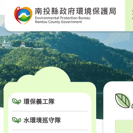
跳
到
主
要
內
容
區
塊
:::
環保義工隊
水環境巡守隊