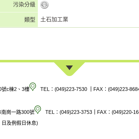
污染分級
土石加工業
類型
南
0號c棟2、3樓
TEL：(049)223-7530
｜
FAX：(049)223-868
投
縣
空
市南崗一路300號
TEL：(049)223-3753
｜
FAX：(049)220-16
政
氣
(週六、日及例假日休息)
府
汙