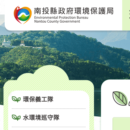
跳
到
主
要
內
容
區
塊
:::
環保義工隊
水環境巡守隊