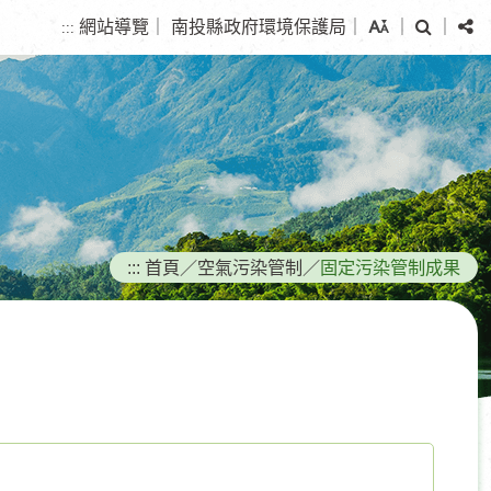
搜
分
網站導覽
｜
南投縣政府環境保護局
｜
｜
｜
:::
尋
享
:::
首頁
／
空氣污染管制
／
固定污染管制成果