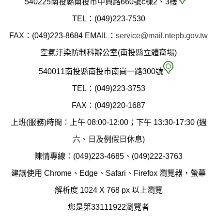
540225南投縣南投市中興路660號c棟2、3樓
投
TEL：(049)223-7530
縣
FAX：(049)223-8684
EMAIL：
service@mail.ntepb.gov.tw
政
空氣汙染防制科辦公室(南投縣立體育場)
府
空
540011南投縣南投市南崗一路300號
環
氣
TEL：(049)223-3753
境
汙
FAX：(049)220-1687
保
染
上班(服務)時間：上午 08:00-12:00；下午 13:30-17:30 (週
護
防
六、日及例假日休息)
局
制
陳情專線：(049)223-4685、(049)222-3763
辦
科
建議使用 Chrome、Edge、Safari、Firefox 瀏覽器，螢幕
公
辦
解析度 1024 X 768 px 以上瀏覽
室
公
您是第33111922瀏覽者