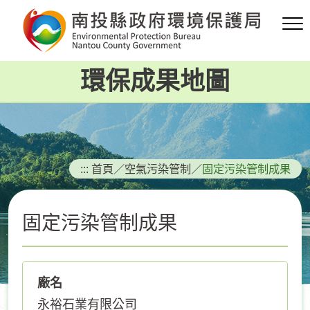
跳
到
主
要
環保成果地圖
內
容
區
塊
:::
首頁
／
空氣污染管制
／
固定污染管制成果
固定污染管制成果
廠名
永裕石業有限公司