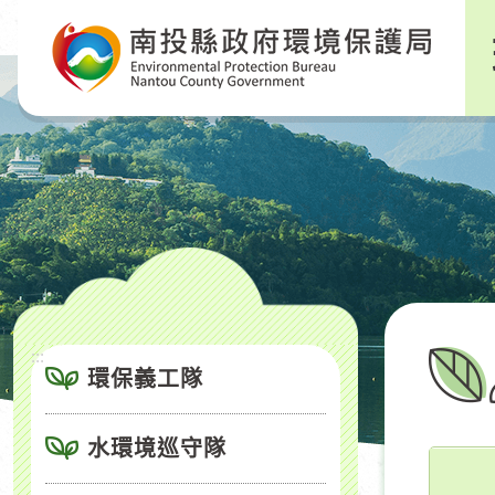
跳
到
主
要
內
容
區
塊
:::
環保義工隊
水環境巡守隊