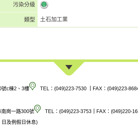
污染分級
土石加工業
類型
南
0號c棟2、3樓
TEL：(049)223-7530
｜
FAX：(049)223-868
投
縣
空
市南崗一路300號
TEL：(049)223-3753
｜
FAX：(049)220-16
政
氣
(週六、日及例假日休息)
府
汙