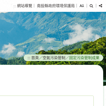
搜
分
網站導覽
｜
南投縣政府環境保護局
｜
｜
｜
:::
尋
享
:::
首頁
／
空氣污染管制
／
固定污染管制成果