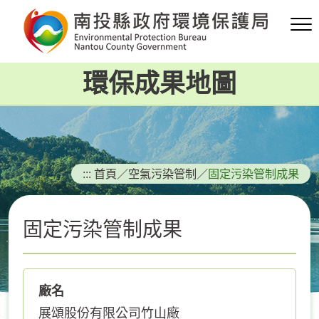
跳
到
主
要
環保成果地圖
內
容
區
塊
:::
首頁
／
空氣污染管制
／
固定污染管制成果
固定污染管制成果
廠名
展頌股份有限公司竹山廠