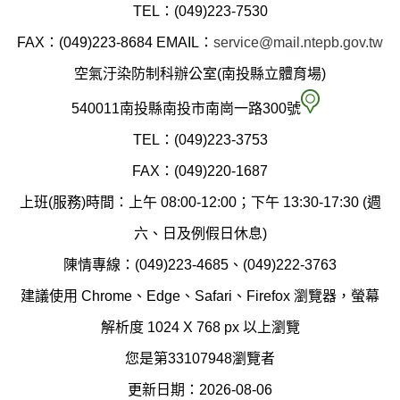
投
TEL：(049)223-7530
縣
FAX：(049)223-8684
EMAIL：
service@mail.ntepb.gov.tw
政
空氣汙染防制科辦公室(南投縣立體育場)
府
空
540011南投縣南投市南崗一路300號
環
氣
TEL：(049)223-3753
境
汙
FAX：(049)220-1687
保
染
上班(服務)時間：上午 08:00-12:00；下午 13:30-17:30 (週
護
防
六、日及例假日休息)
局
制
陳情專線：(049)223-4685、(049)222-3763
辦
科
建議使用 Chrome、Edge、Safari、Firefox 瀏覽器，螢幕
公
辦
解析度 1024 X 768 px 以上瀏覽
室
公
您是第33107948瀏覽者
地
室
更新日期：2026-08-06