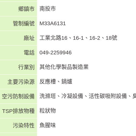
南投市
鄉鎮市
M33A6131
管制編號
工業北路16、16-1、16-2、18號
廠址
049-2259946
電話
其他化學製品製造業
行業別
反應槽、鍋爐
主要污染源
洗滌塔、冷凝設備、活性碳吸附設備、
空污防制設備
粒狀物
TSP排放物種
魚腥味
污染特性