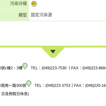
污染分級
固定污染源
類型
南
0號c棟2、3樓
TEL：(049)223-7530
｜
FAX：(049)223-868
投
縣
空
市南崗一路300號
TEL：(049)223-3753
｜
FAX：(049)220-16
政
氣
(週六、日及例假日休息)
府
汙