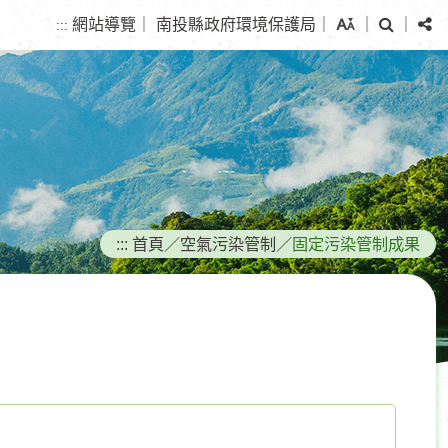
搜
分
網站導覽
｜
南投縣政府環境保護局
｜
｜
｜
:::
尋
享
:::
首頁
／
空氣污染管制
／
固定污染管制成果