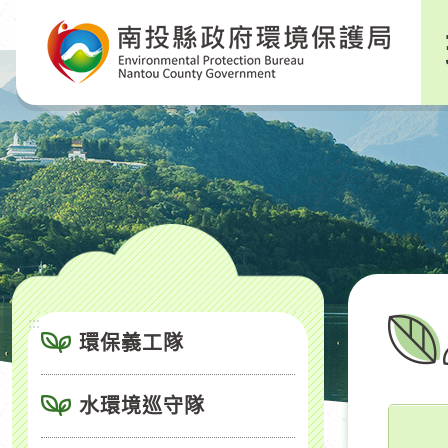
跳
到
主
要
內
容
區
塊
:::
環保義工隊
水環境巡守隊