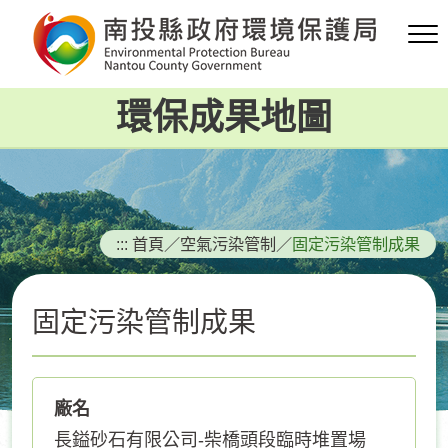
跳
到
主
要
環保成果地圖
內
容
區
塊
:::
首頁
／
空氣污染管制
／
固定污染管制成果
固定污染管制成果
廠名
長鎰砂石有限公司-柴橋頭段臨時堆置場