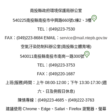
南投縣政府環境保護局辦公室
南
540225南投縣南投市中興路660號c棟2、3樓
投
TEL：(049)223-7530
縣
FAX：(049)223-8684
EMAIL：
service@mail.ntepb.gov.tw
政
空氣汙染防制科辦公室(南投縣立體育場)
府
空
540011南投縣南投市南崗一路300號
環
氣
TEL：(049)223-3753
境
汙
FAX：(049)220-1687
保
染
上班(服務)時間：上午 08:00-12:00；下午 13:30-17:30 (週
護
防
六、日及例假日休息)
局
制
陳情專線：(049)223-4685、(049)222-3763
辦
科
建議使用 Chrome、Edge、Safari、Firefox 瀏覽器，螢幕