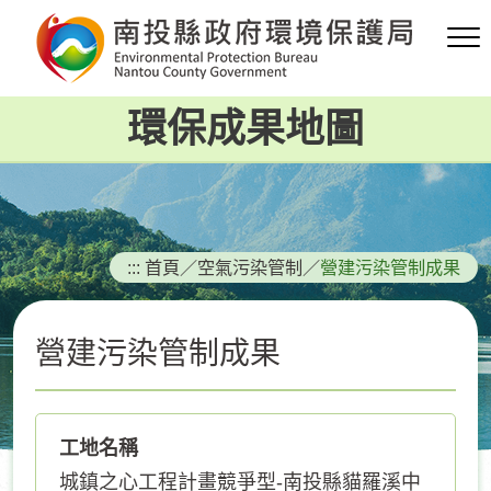
跳
到
主
要
環保成果地圖
內
容
區
塊
:::
首頁
／
空氣污染管制
／
營建污染管制成果
營建污染管制成果
工地名稱
城鎮之心工程計畫競爭型-南投縣貓羅溪中