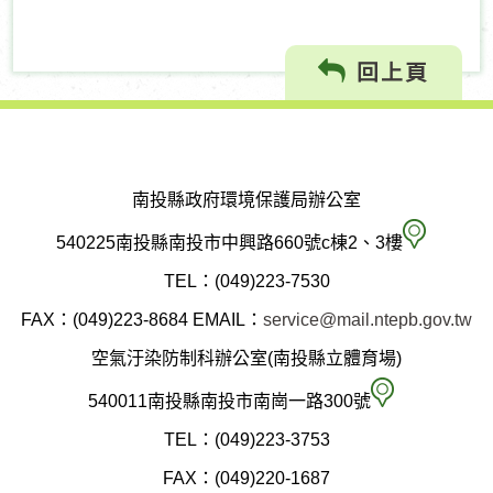
回上頁
南投縣政府環境保護局辦公室
南
540225南投縣南投市中興路660號c棟2、3樓
投
TEL：(049)223-7530
縣
FAX：(049)223-8684
EMAIL：
service@mail.ntepb.gov.tw
政
空氣汙染防制科辦公室(南投縣立體育場)
府
空
540011南投縣南投市南崗一路300號
環
氣
TEL：(049)223-3753
境
汙
FAX：(049)220-1687