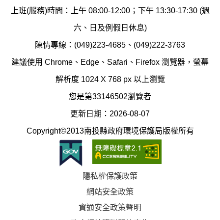
保
染
上班(服務)時間：上午 08:00-12:00；下午 13:30-17:30 (週
護
防
六、日及例假日休息)
局
制
陳情專線：(049)223-4685、(049)222-3763
辦
科
建議使用 Chrome、Edge、Safari、Firefox 瀏覽器，螢幕
公
辦
解析度 1024 X 768 px 以上瀏覽
室
公
您是第33146502瀏覽者
地
室
更新日期：2026-08-07
圖
(南
Copyright©2013南投縣政府環境保護局版權所有
投
縣
隱私權保護政策
立
網站安全政策
體
資通安全政策聲明
育