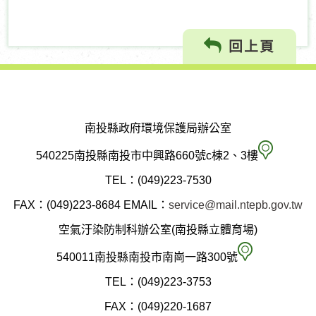
回上頁
南投縣政府環境保護局辦公室
南
540225南投縣南投市中興路660號c棟2、3樓
投
TEL：(049)223-7530
縣
FAX：(049)223-8684
EMAIL：
service@mail.ntepb.gov.tw
政
空氣汙染防制科辦公室(南投縣立體育場)
府
空
540011南投縣南投市南崗一路300號
環
氣
TEL：(049)223-3753
境
汙
FAX：(049)220-1687