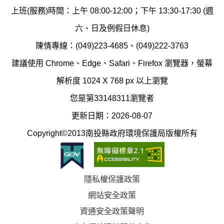
保
染
上班(服務)時間：上午 08:00-12:00；下午 13:30-17:30 (週
護
防
六、日及例假日休息)
局
制
陳情專線：(049)223-4685、(049)222-3763
辦
科
建議使用 Chrome、Edge、Safari、Firefox 瀏覽器，螢幕
公
辦
解析度 1024 X 768 px 以上瀏覽
室
公
您是第33148311瀏覽者
地
室
更新日期：2026-08-07
圖
(南
Copyright©2013南投縣政府環境保護局版權所有
投
縣
隱私權保護政策
立
網站安全政策
體
資通安全政策聲明
育