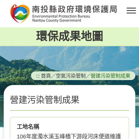
跳
到
主
要
環保成果地圖
內
容
區
塊
:::
首頁
／
空氣污染管制
／
營建污染管制成果
營建污染管制成果
工地名稱
106年度濁水溪玉峰橋下游段河床便道維護