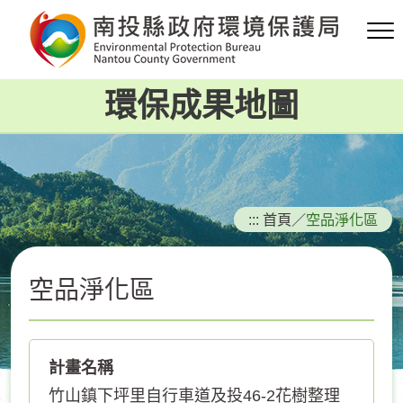
跳
到
主
要
環保成果地圖
內
容
區
塊
:::
首頁
／
空品淨化區
空品淨化區
計畫名稱
竹山鎮下坪里自行車道及投46-2花樹整理