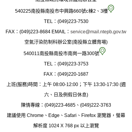
南
540225南投縣南投市中興路660號c棟2、3樓
投
TEL：(049)223-7530
縣
FAX：(049)223-8684
EMAIL：
service@mail.ntepb.gov.tw
政
空氣汙染防制科辦公室(南投縣立體育場)
府
空
540011南投縣南投市南崗一路300號
環
氣
TEL：(049)223-3753
境
汙
FAX：(049)220-1687
保
染
上班(服務)時間：上午 08:00-12:00；下午 13:30-17:30 (週
護
防
六、日及例假日休息)
局
制
陳情專線：(049)223-4685、(049)222-3763
辦
科
建議使用 Chrome、Edge、Safari、Firefox 瀏覽器，螢幕
公
辦
解析度 1024 X 768 px 以上瀏覽