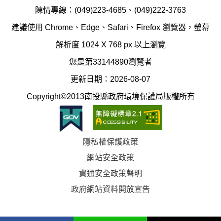
局
制
陳情專線：(049)223-4685、(049)222-3763
辦
科
建議使用 Chrome、Edge、Safari、Firefox 瀏覽器，螢幕
公
辦
解析度 1024 X 768 px 以上瀏覽
室
公
您是第33144890瀏覽者
地
室
更新日期：2026-08-07
圖
(南
Copyright©2013南投縣政府環境保護局版權所有
投
縣
隱私權保護政策
立
網站安全政策
體
資通安全政策聲明
育
政府網站資料開放宣告
場)