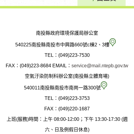
南投縣政府環境保護局辦公室
南
540225南投縣南投市中興路660號c棟2、3樓
投
TEL：(049)223-7530
縣
FAX：(049)223-8684
EMAIL：
service@mail.ntepb.gov.tw
政
空氣汙染防制科辦公室(南投縣立體育場)
府
空
540011南投縣南投市南崗一路300號
環
氣
TEL：(049)223-3753
境
汙
FAX：(049)220-1687
保
染
上班(服務)時間：上午 08:00-12:00；下午 13:30-17:30 (週
護
防
六、日及例假日休息)