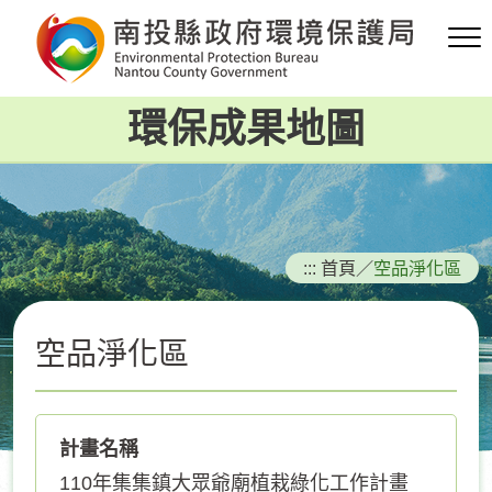
跳
到
主
要
環保成果地圖
內
容
區
塊
:::
首頁
／
空品淨化區
空品淨化區
計畫名稱
110年集集鎮大眾爺廟植栽綠化工作計畫