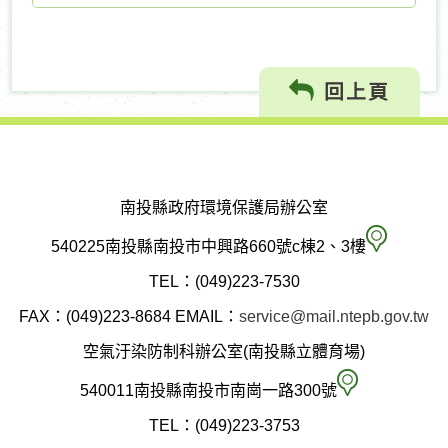
回上頁
南投縣政府環境保護局辦公室
南
540225南投縣南投市中興路660號c棟2、3樓
投
TEL：(049)223-7530
縣
FAX：(049)223-8684
EMAIL：
service@mail.ntepb.gov.tw
政
空氣汙染防制科辦公室(南投縣立體育場)
府
空
540011南投縣南投市南崗一路300號
環
氣
TEL：(049)223-3753