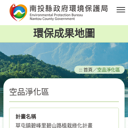
跳
到
主
要
環保成果地圖
內
容
區
塊
:::
首頁
／
空品淨化區
空品淨化區
計畫名稱
草屯鎮碧峰里碧山路植栽綠化計畫