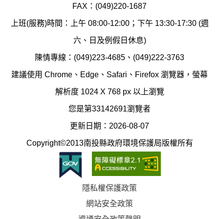
境
汙
FAX：(049)220-1687
保
染
上班(服務)時間：上午 08:00-12:00；下午 13:30-17:30 (週
護
防
六、日及例假日休息)
局
制
陳情專線：(049)223-4685、(049)222-3763
辦
科
建議使用 Chrome、Edge、Safari、Firefox 瀏覽器，螢幕
公
辦
解析度 1024 X 768 px 以上瀏覽
室
公
您是第33142691瀏覽者
地
室
更新日期：2026-08-07
圖
(南
Copyright©2013南投縣政府環境保護局版權所有
投
縣
隱私權保護政策
立
網站安全政策
體