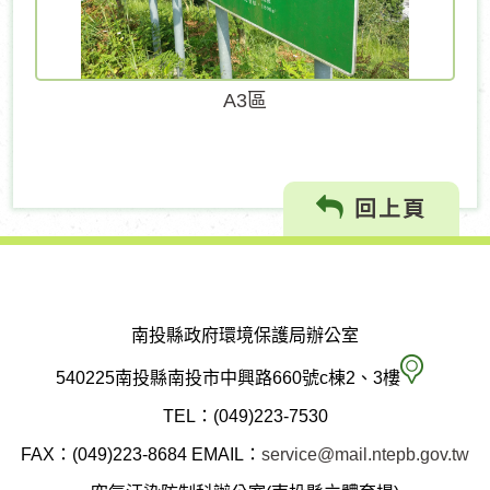
A3區
回上頁
南投縣政府環境保護局辦公室
南
540225南投縣南投市中興路660號c棟2、3樓
投
TEL：(049)223-7530
縣
FAX：(049)223-8684
EMAIL：
service@mail.ntepb.gov.tw
政