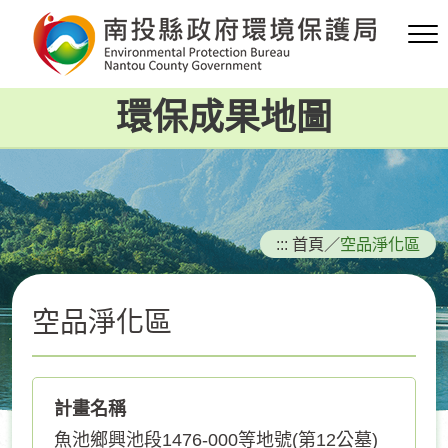
跳
到
主
要
環保成果地圖
內
容
區
塊
:::
首頁
／
空品淨化區
空品淨化區
計畫名稱
魚池鄉興池段1476-000等地號(第12公墓)