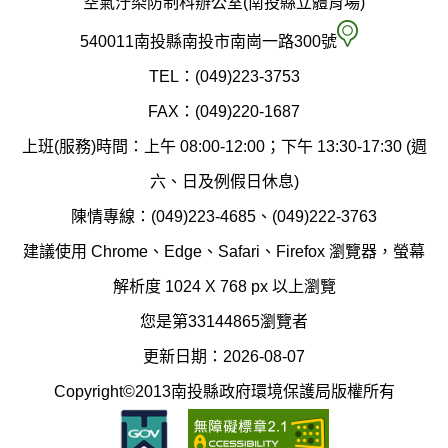
空氣汙染防制科辦公室(南投縣立體育場)
府
空
540011南投縣南投市南崗一路300號
環
氣
TEL：(049)223-3753
境
汙
FAX：(049)220-1687
保
染
上班(服務)時間：上午 08:00-12:00；下午 13:30-17:30 (週
護
防
六、日及例假日休息)
局
制
陳情專線：(049)223-4685、(049)222-3763
辦
科
建議使用 Chrome、Edge、Safari、Firefox 瀏覽器，螢幕
公
辦
解析度 1024 X 768 px 以上瀏覽
室
公
您是第33144865瀏覽者
地
室
更新日期：2026-08-07
圖
(南
Copyright©2013南投縣政府環境保護局版權所有
投