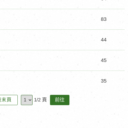
83
44
45
35
前
最末頁
1/2 頁
往