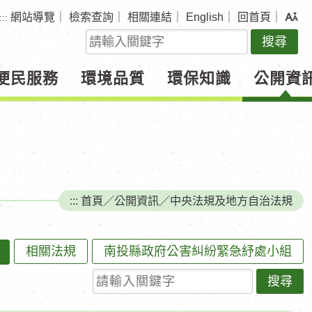
網站導覽
｜
檢索查詢
｜
相關連結
｜
English
｜
回首頁
｜
:::
關
鍵
字
便民服務
環境品質
環保知識
公開資
查
詢
:::
首頁
／
公開資訊
／
中央法規及地方自治法規
相關法規
南投縣政府公害糾紛緊急紓處小組
請輸入關鍵字