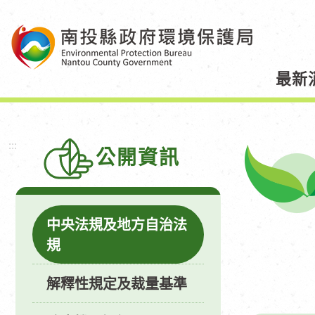
跳
到
主
要
最新
內
容
區
塊
:::
公開資訊
中央法規及地方自治法
規
解釋性規定及裁量基準