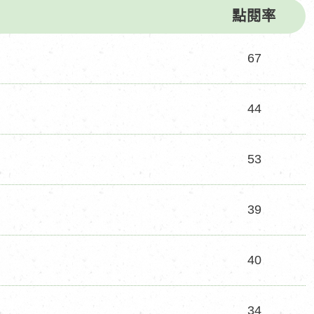
點閱率
67
44
53
39
40
34