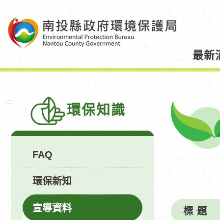
跳
到
主
要
最新
內
容
區
塊
:::
環保知識
FAQ
環保新知
宣導資料
標 題