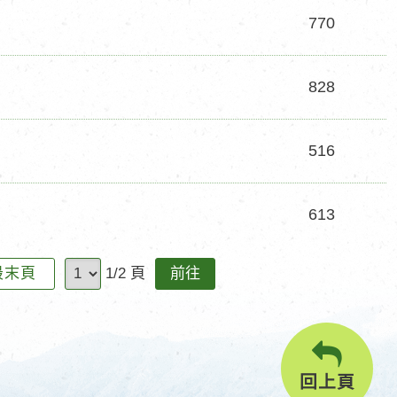
770
828
516
613
前
最末頁
1/2 頁
往
回上頁