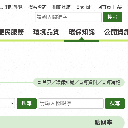
網站導覽
｜
檢索查詢
｜
相關連結
｜
English
｜
回首頁
｜
:::
關
鍵
字
便民服務
環境品質
環保知識
公開資
查
詢
:::
首頁
／
環保知識
／
宣導資料
／
宣導海報
請輸入關鍵字
點閱率