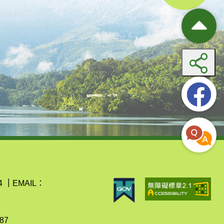
4
｜
EMAIL：
87