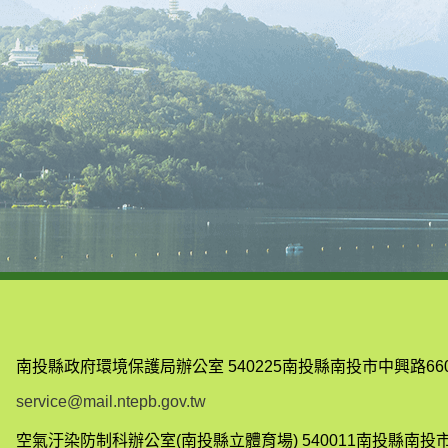
南投縣政府環境保護局辦公室
540225南投縣南投市中興路66
service@mail.ntepb.gov.tw
空氣汙染防制科辦公室(南投縣立體育場)
540011南投縣南投