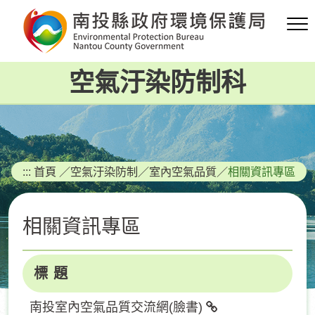
跳
到
主
要
空氣汙染防制科
內
容
區
塊
:::
首頁
／
空氣汙染防制
／
室內空氣品質
／
相關資訊專區
相關資訊專區
標 題
南投室內空氣品質交流網(臉書)