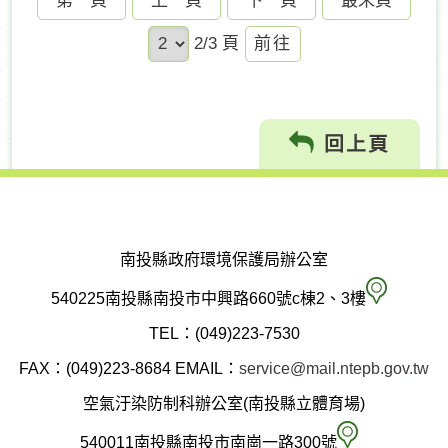
第一頁
上一頁
下一頁
最末頁
前
2/3 頁
往
回上頁
南投縣政府環境保護局辦公室
南
540225南投縣南投市中興路660號c棟2、3樓
投
TEL：(049)223-7530
縣
FAX：(049)223-8684
EMAIL：
service@mail.ntepb.gov.tw
政
空氣汙染防制科辦公室(南投縣立體育場)
府
空
540011南投縣南投市南崗一路300號