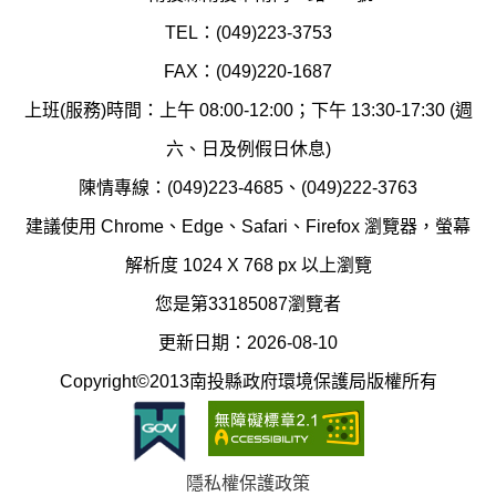
環
氣
TEL：(049)223-3753
境
汙
FAX：(049)220-1687
保
染
上班(服務)時間：上午 08:00-12:00；下午 13:30-17:30 (週
護
防
六、日及例假日休息)
局
制
陳情專線：(049)223-4685、(049)222-3763
辦
科
建議使用 Chrome、Edge、Safari、Firefox 瀏覽器，螢幕
公
辦
解析度 1024 X 768 px 以上瀏覽
室
公
您是第33185087瀏覽者
地
室
更新日期：2026-08-10
圖
(南
Copyright©2013南投縣政府環境保護局版權所有
投
縣
隱私權保護政策
立