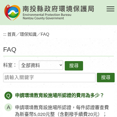
跳
到
主
要
內
:::
首頁
／
環保知識
／
FAQ
容
區
FAQ
塊
科室：
請輸入關鍵字
Q
申請環境教育設施場所認證的費用為多少？
申請環境教育設施場所認證，每件認證審查費
為新臺幣5,020元整（含劃撥手續費20元）；