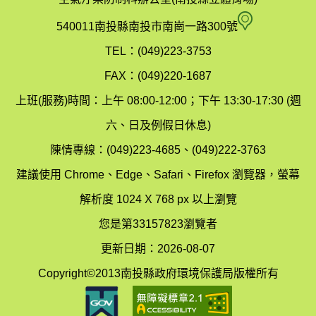
府
空
540011南投縣南投市南崗一路300號
環
氣
TEL：(049)223-3753
境
汙
FAX：(049)220-1687
保
染
上班(服務)時間：上午 08:00-12:00；下午 13:30-17:30 (週
護
防
六、日及例假日休息)
局
制
陳情專線：(049)223-4685、(049)222-3763
辦
科
建議使用 Chrome、Edge、Safari、Firefox 瀏覽器，螢幕
公
辦
解析度 1024 X 768 px 以上瀏覽
室
公
您是第33157823瀏覽者
地
室
更新日期：2026-08-07
圖
(南
Copyright©2013南投縣政府環境保護局版權所有
投