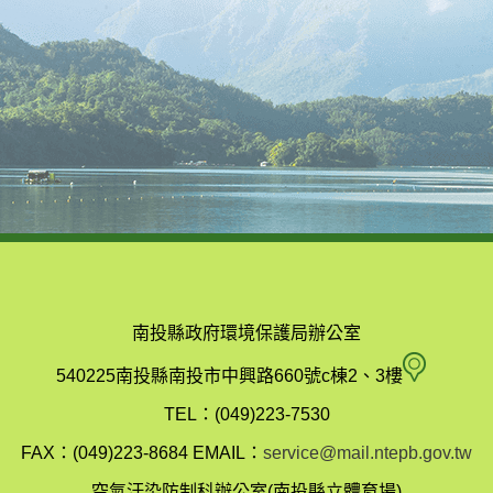
南投縣政府環境保護局辦公室
南
540225南投縣南投市中興路660號c棟2、3樓
投
TEL：(049)223-7530
縣
FAX：(049)223-8684
EMAIL：
service@mail.ntepb.gov.tw
政
空氣汙染防制科辦公室(南投縣立體育場)