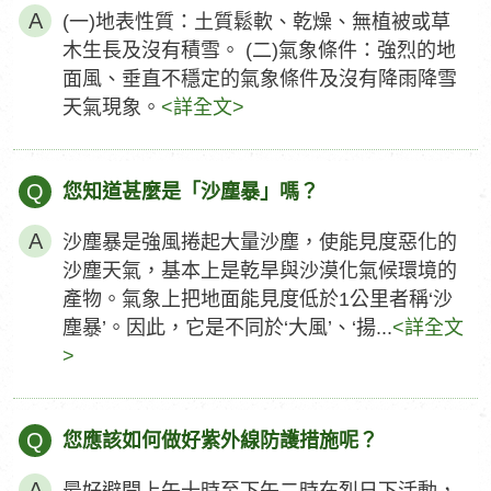
(一)地表性質：土質鬆軟、乾燥、無植被或草
木生長及沒有積雪。 (二)氣象條件：強烈的地
面風、垂直不穩定的氣象條件及沒有降雨降雪
天氣現象。
<詳全文>
Q
您知道甚麼是「沙塵暴」嗎？
沙塵暴是強風捲起大量沙塵，使能見度惡化的
沙塵天氣，基本上是乾旱與沙漠化氣候環境的
產物。氣象上把地面能見度低於1公里者稱‘沙
塵暴’。因此，它是不同於‘大風’、‘揚...
<詳全文
>
Q
您應該如何做好紫外線防護措施呢？