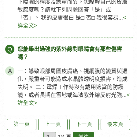
下曝曬的程度及總量而異。想瞭解自己的皮膚
敏感度嗎？請就下列問題回答「是」或
「否」。 我的皮膚很白 是□ 否□ 我很容易...
<
詳全文>
Q
您能舉出過強的紫外線對眼睛會有那些傷害
嗎？
一：導致眼部周圍皮膚癌、視網膜的變質與退
化，嚴重者可能造成水晶體透明度損害，造成
失明。 二：電焊工作時沒有戴用適當的防護
鏡，或者長期在雪地或海濱紫外線反射光強...
<
詳全文>
第一頁
上一頁
下一頁
最末頁
前