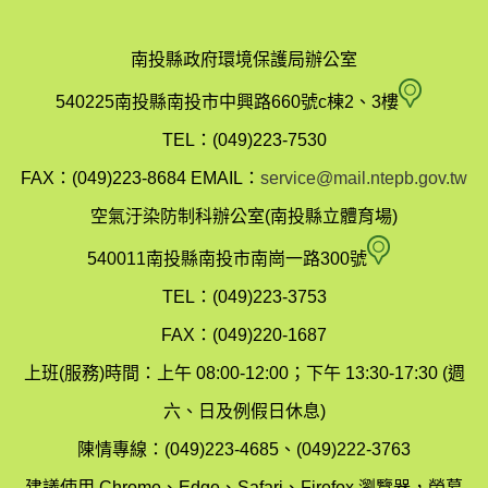
南投縣政府環境保護局辦公室
南
540225南投縣南投市中興路660號c棟2、3樓
投
TEL：(049)223-7530
縣
FAX：(049)223-8684
EMAIL：
service@mail.ntepb.gov.tw
政
空氣汙染防制科辦公室(南投縣立體育場)
府
空
540011南投縣南投市南崗一路300號
環
氣
TEL：(049)223-3753
境
汙
FAX：(049)220-1687
保
染
上班(服務)時間：上午 08:00-12:00；下午 13:30-17:30 (週
護
防
六、日及例假日休息)
局
制
陳情專線：(049)223-4685、(049)222-3763
辦
科
建議使用 Chrome、Edge、Safari、Firefox 瀏覽器，螢幕