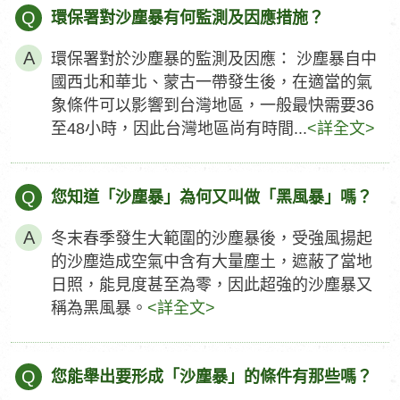
Q
環保署對沙塵暴有何監測及因應措施？
環保署對於沙塵暴的監測及因應： 沙塵暴自中
國西北和華北、蒙古一帶發生後，在適當的氣
象條件可以影響到台灣地區，一般最快需要36
至48小時，因此台灣地區尚有時間...
<詳全文>
Q
您知道「沙塵暴」為何又叫做「黑風暴」嗎？
冬末春季發生大範圍的沙塵暴後，受強風揚起
的沙塵造成空氣中含有大量塵土，遮蔽了當地
日照，能見度甚至為零，因此超強的沙塵暴又
稱為黑風暴。
<詳全文>
Q
您能舉出要形成「沙塵暴」的條件有那些嗎？