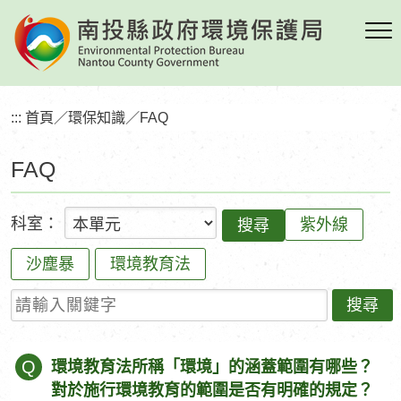
跳
到
主
要
內
:::
首頁
／
環保知識
／
FAQ
容
區
FAQ
塊
科室：
紫外線
沙塵暴
環境教育法
請輸入關鍵字
Q
環境教育法所稱「環境」的涵蓋範圍有哪些？
對於施行環境教育的範圍是否有明確的規定？