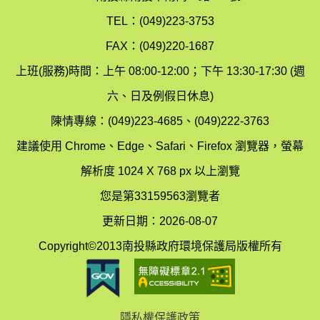
環
氣
TEL：(049)223-3753
境
汙
FAX：(049)220-1687
保
染
上班(服務)時間：上午 08:00-12:00；下午 13:30-17:30 (週
護
防
六、日及例假日休息)
局
制
陳情專線：(049)223-4685、(049)222-3763
辦
科
建議使用 Chrome、Edge、Safari、Firefox 瀏覽器，螢幕
公
辦
解析度 1024 X 768 px 以上瀏覽
室
公
您是第33159563瀏覽者
地
室
更新日期：2026-08-07
圖
(南
Copyright©2013南投縣政府環境保護局版權所有
投
縣
隱私權保護政策
立