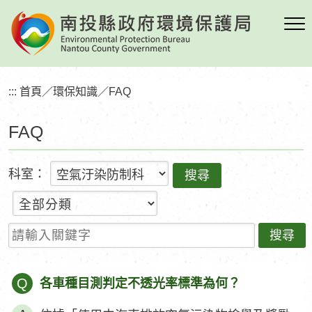
跳
到
主
要
內
:::
首頁
／
環保知識
／
FAQ
容
區
FAQ
塊
科室：
請輸入關鍵字
Q
各車種目測判定不透光率標準為何？