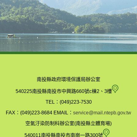
南投縣政府環境保護局辦公室
南
540225南投縣南投市中興路660號c棟2、3樓
投
TEL：(049)223-7530
縣
FAX：(049)223-8684
EMAIL：
service@mail.ntepb.gov.tw
政
空氣汙染防制科辦公室(南投縣立體育場)
府
空
540011南投縣南投市南崗一路300號