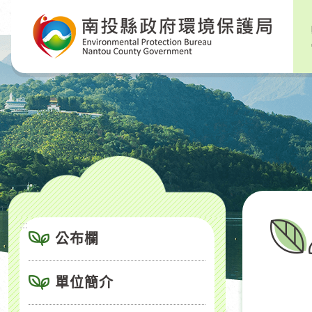
跳
到
主
要
內
容
區
塊
:::
公布欄
單位簡介