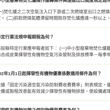
中小型廢棄物焚化爐操作運轉條件與煙道出口高度規定為
(一)焚化爐之二次空氣注入口下游或二次燃燒室出口之燃
度。 (二)前款燃燒氣體滯留時間既存焚化爐應達一秒以上，新
特定行業法規申報期程為何？
南投縣特定行業應申報者如下： (一)中小型廢棄物焚化爐
酯合成皮業揮發性有機物空氣污染管制及排放標準－每季申報 
102年1月1日起揮發性有機物優惠係數適用條件為何？
依據「固定污染源空氣污染防制費收費費率」附表規定，優惠
設備或製程改善能有效減少揮發性有機物排放，使設備處理效