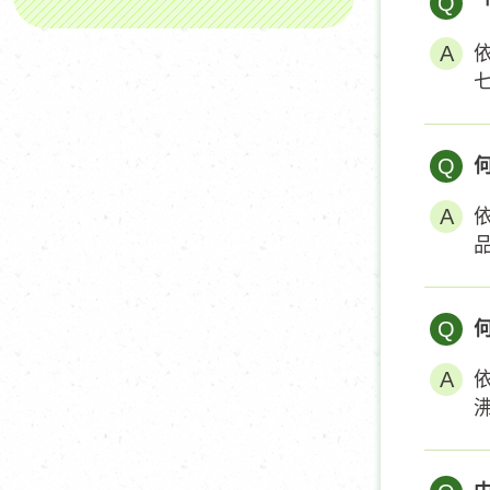
Q
Q
Q