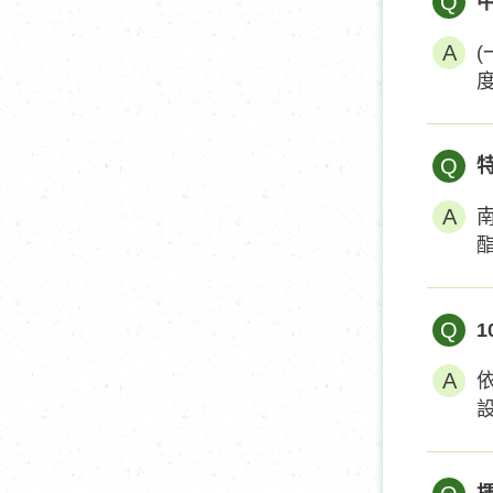
Q
Q
Q