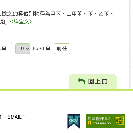
徵之13種個別物種為甲苯、二甲苯、苯、乙苯、
...
<詳全文>
前
末頁
10/30 頁
往
回上頁
4
｜
EMAIL：