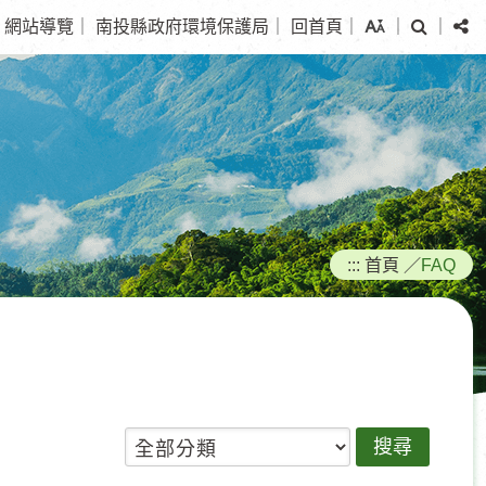
搜
分
網站導覽
｜
南投縣政府環境保護局
｜
回首頁
｜
｜
｜
尋
享
:::
首頁
／
FAQ