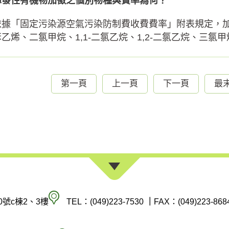
揮發性有機物加徵之個別物種與費率為何？
依據「固定污染源空氣污染防制費收費費率」附表規定，加
乙烯、二氯甲烷、1,1-二氯乙烷、1,2-二氯乙烷、三氯甲烷(
第一頁
上一頁
下一頁
最
南
0號c棟2、3樓
TEL：(049)223-7530
｜
FAX：(049)223-868
投