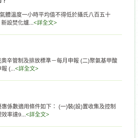
何？
燒氣體溫度一小時平均值不得低於攝氏八百五十
設焚化爐...
<詳全文>
戴奧辛管制及排放標準－每月申報 (二)聚氨基甲酸
(...
<詳全文>
係數適用條件如下： (一)裝(設)置收集及控制
率達9...
<詳全文>