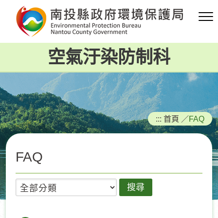
跳
到
主
要
空氣汙染防制科
內
容
區
塊
:::
首頁
／
FAQ
FAQ