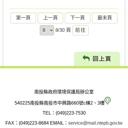
第一頁
上一頁
下一頁
最末頁
前
8/30 頁
往
回上頁
南投縣政府環境保護局辦公室
南
540225南投縣南投市中興路660號c棟2、3樓
投
TEL：(049)223-7530
縣
FAX：(049)223-8684
EMAIL：
service@mail.ntepb.gov.tw