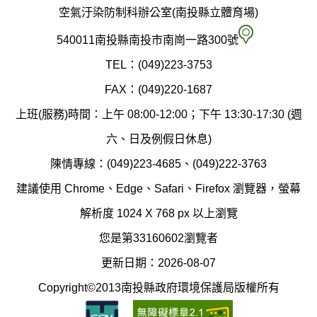
政
空氣汙染防制科辦公室(南投縣立體育場)
府
空
540011南投縣南投市南崗一路300號
環
氣
TEL：(049)223-3753
境
汙
FAX：(049)220-1687
保
染
上班(服務)時間：上午 08:00-12:00；下午 13:30-17:30 (週
護
防
六、日及例假日休息)
局
制
陳情專線：(049)223-4685、(049)222-3763
辦
科
建議使用 Chrome、Edge、Safari、Firefox 瀏覽器，螢幕
公
辦
解析度 1024 X 768 px 以上瀏覽
室
公
您是第33160602瀏覽者
地
室
更新日期：2026-08-07
圖
(南
Copyright©2013南投縣政府環境保護局版權所有
投