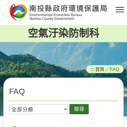
跳
到
主
要
空氣汙染防制科
內
容
區
塊
:::
首頁
／
FAQ
FAQ