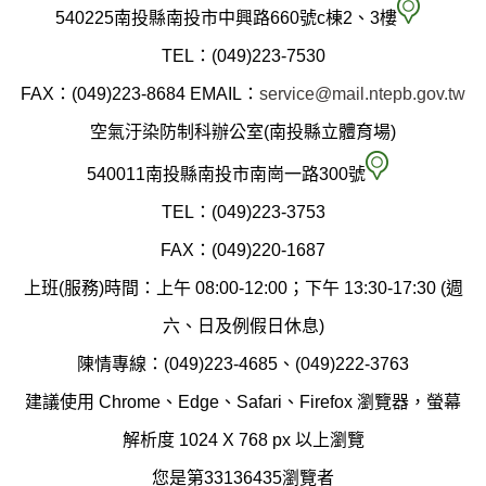
南
540225南投縣南投市中興路660號c棟2、3樓
投
TEL：(049)223-7530
縣
FAX：(049)223-8684
EMAIL：
service@mail.ntepb.gov.tw
政
空氣汙染防制科辦公室(南投縣立體育場)
府
空
540011南投縣南投市南崗一路300號
環
氣
TEL：(049)223-3753
境
汙
FAX：(049)220-1687
保
染
上班(服務)時間：上午 08:00-12:00；下午 13:30-17:30 (週
護
防
六、日及例假日休息)
局
制
陳情專線：(049)223-4685、(049)222-3763
辦
科
建議使用 Chrome、Edge、Safari、Firefox 瀏覽器，螢幕
公
辦
解析度 1024 X 768 px 以上瀏覽
室
公
您是第33136435瀏覽者