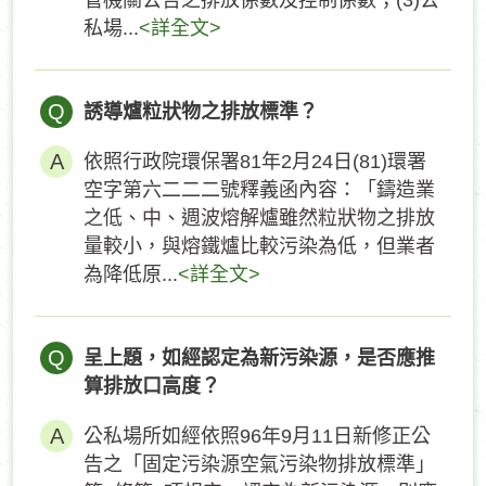
管機關公告之排放係數及控制係數；(3)公
私場...
<詳全文>
Q
誘導爐粒狀物之排放標準？
依照行政院環保署81年2月24日(81)環署
空字第六二二二號釋義函內容：「鑄造業
之低、中、週波熔解爐雖然粒狀物之排放
量較小，與熔鐵爐比較污染為低，但業者
為降低原...
<詳全文>
Q
呈上題，如經認定為新污染源，是否應推
算排放口高度？
公私場所如經依照96年9月11日新修正公
告之「固定污染源空氣污染物排放標準」