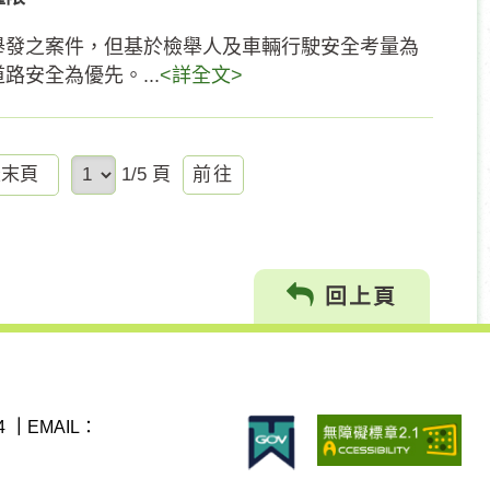
舉發之案件，但基於檢舉人及車輛行駛安全考量為
安全為優先。...
<詳全文>
前
最末頁
1/5 頁
往
回上頁
4
｜
EMAIL：