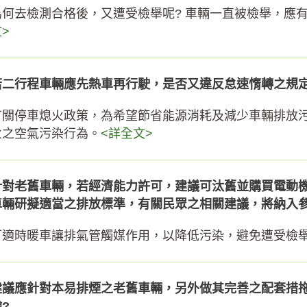
為何去檢測合格後，又遭受檢舉呢? 車輛一直被檢舉，應
>
若二行程車輛應先熱車再行駛，是否又違反怠速惰轉之規定
有關停車熄火政策，為希望節省能源消耗及減少車輛排放
火之空氣污染行為。
<詳全文>
針對老舊車輛，若經濟能力許可，建議可汰舊並購買電動
車輛研擬適當之排放標準，有關民眾之相關建議，將納入
可適時暖車讓排氣管觸媒作用，以降低污染，避免遭受檢
建議應針對本易排煙之老舊車輛，另外做其完善之配套措
?