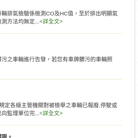
輛排氣檢驗係檢測CO及HC值，至於排出明顯氣
方法均無定...
<詳全文>
髒污之車輛進行告發，若您有車牌髒污的車輛照
規定各級主管機關對被檢舉之車輛已報廢.停駛或
監理單位完...
<詳全文>
權限。