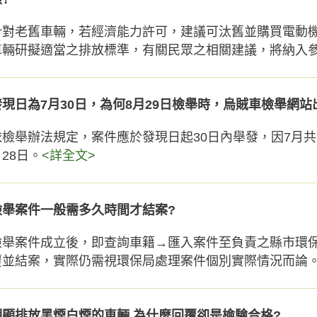
針對老舊車輛，若經濟能力許可，建議可汰舊並購買電動
車輛研擬適當之排放標準，有關民眾之相關建議，將納入
發現日為7月30日，為何8月29日檢舉時，烏賊車檢舉網站
依檢舉辦法規定，案件應於發現日起30日內舉發，因7月共計
28日。
<詳全文>
檢舉案件一般需多久時間才結案?
檢舉案件成立後，即查詢車籍→匯入案件至負責之縣市環
覆並結案，實際仍需視環保局處理案件個別實際情況而論
明顯排放黑煙白煙的車輛,為什麼回覆卻是檢驗合格?