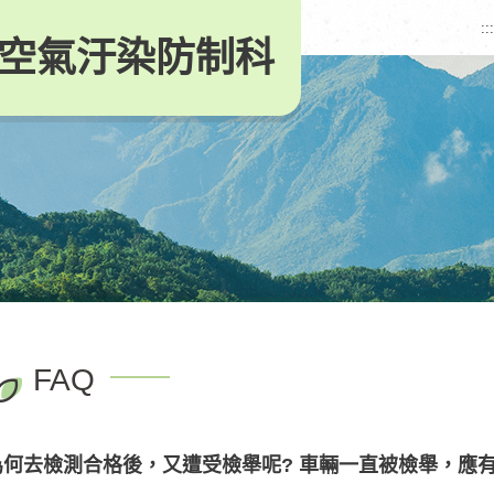
:::
空氣汙染防制科
FAQ
為何去檢測合格後，又遭受檢舉呢? 車輛一直被檢舉，應