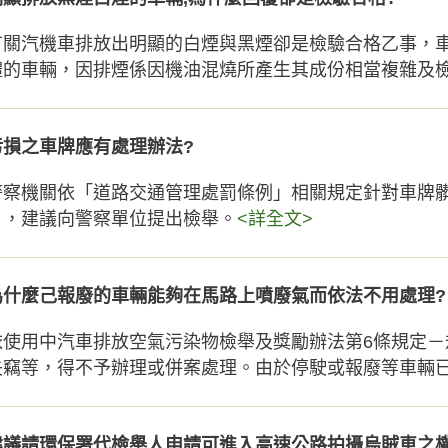
有關汽機車排放出明顯的白煙與黑煙卻是檢驗合格乙事，車
體的車輛，因排煙係因機油混燒所產生其成份相當複雜及檢測
污損之車牌應有處理辦法?
警察機關依「道路交通管理處罰條例」相關規定針對車牌
片，建議向警察單位提出檢舉。
<詳全文>
為什麼己報廢的車輛能夠在馬路上噴廢氣而依法不用處理?
依使用中汽車排放空氣污染物檢舉及獎勵辦法第6條規定－
失竊等，得不予辦理或併案處理。由於停駛或報廢等車輛已向
建議請環保署代檢舉人申請可進入高速公路拍攝烏賊車之