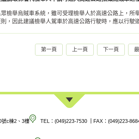
民眾檢舉烏賊車系統，雖可受理檢舉人於高速公路上，所
原則，因此建議檢舉人駕車於高速公路行駛時，應以行駛道路
第一頁
上一頁
下一頁
南
0號c棟2、3樓
TEL：(049)223-7530
｜
FAX：(049)223-868
投