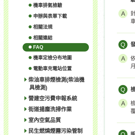
機車排氣檢驗
申辦與表單下載
相關法規
相關連結
Q
FAQ
機車定檢分布地圖
月
電動車充電站位置
柴油車排煙檢測(柴油機
具檢測)
Q
營建空污費申報系統
街道揚塵洗掃作業
室內空氣品質
民生燃燒煙霧污染管制
Q