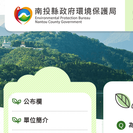
跳
到
主
要
內
容
區
塊
:::
公布欄
單位簡介
Q