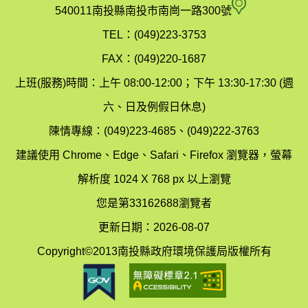
府
空
540011南投縣南投市南崗一路300號
環
氣
TEL：(049)223-3753
境
汙
FAX：(049)220-1687
保
染
上班(服務)時間：上午 08:00-12:00；下午 13:30-17:30 (週
護
防
六、日及例假日休息)
局
制
陳情專線：(049)223-4685、(049)222-3763
辦
科
建議使用 Chrome、Edge、Safari、Firefox 瀏覽器，螢幕
公
辦
解析度 1024 X 768 px 以上瀏覽
室
公
您是第33162688瀏覽者
地
室
更新日期：2026-08-07
圖
(南
Copyright©2013南投縣政府環境保護局版權所有
投
縣