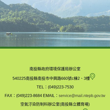
南投縣政府環境保護局辦公室
南
540225南投縣南投市中興路660號c棟2、3樓
投
TEL：(049)223-7530
縣
FAX：(049)223-8684
EMAIL：
service@mail.ntepb.gov.tw
政
空氣汙染防制科辦公室(南投縣立體育場)