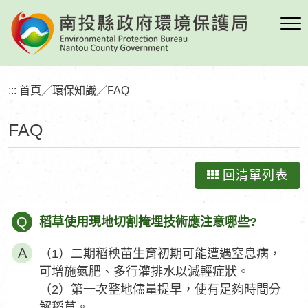
跳
到
主
要
內
:::
首頁
／
環保知識
／
FAQ
容
區
FAQ
塊
回清單列表
Q
稻草使用現地切割掩埋技術應注意哪些?
（1）二期稻秧苗生育初期可能遭遇窒息病，
可增施氮肥、多行灌排水以減輕症狀。
（2）第一次整地儘量提早，使有足夠時間分
解稻草。