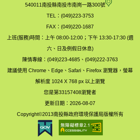
府
空
540011南投縣南投市南崗一路300號
環
氣
TEL：(049)223-3753
境
汙
FAX：(049)220-1687
保
染
上班(服務)時間：上午 08:00-12:00；下午 13:30-17:30 (週
護
防
六、日及例假日休息)
局
制
陳情專線：(049)223-4685、(049)222-3763
辦
科
建議使用 Chrome、Edge、Safari、Firefox 瀏覽器，螢幕
公
辦
解析度 1024 X 768 px 以上瀏覽
室
公
您是第33157408瀏覽者
地
室
更新日期：2026-08-07
圖
(南
Copyright©2013南投縣政府環境保護局版權所有
投
縣