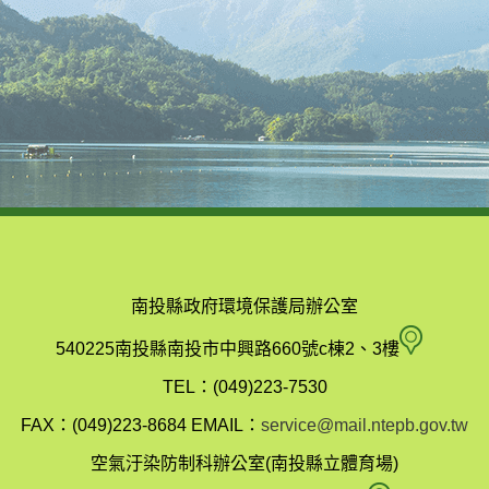
南投縣政府環境保護局辦公室
南
540225南投縣南投市中興路660號c棟2、3樓
投
TEL：(049)223-7530
縣
FAX：(049)223-8684
EMAIL：
service@mail.ntepb.gov.tw
政
空氣汙染防制科辦公室(南投縣立體育場)