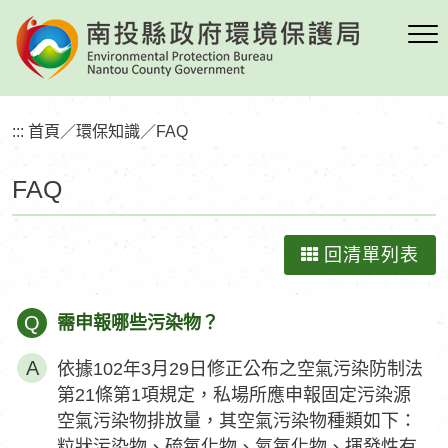
跳
到
主
要
內
:::
首頁
／
環保知識
／
FAQ
容
區
FAQ
塊
回清單列表
Q
需申報哪些污染物？
依據102年3月29日修正公布之空氣污染防制法
第21條第1項規定，私場所應申報固定污染源
空氣污染物排放量，其空氣污染物種類如下：
粒狀污染物、硫氧化物、氮氧化物、揮發性有