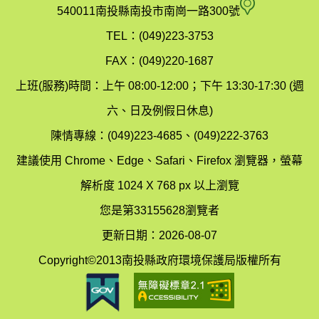
府
空
540011南投縣南投市南崗一路300號
環
氣
TEL：(049)223-3753
境
汙
FAX：(049)220-1687
保
染
上班(服務)時間：上午 08:00-12:00；下午 13:30-17:30 (週
護
防
六、日及例假日休息)
局
制
陳情專線：(049)223-4685、(049)222-3763
辦
科
建議使用 Chrome、Edge、Safari、Firefox 瀏覽器，螢幕
公
辦
解析度 1024 X 768 px 以上瀏覽
室
公
您是第33155628瀏覽者
地
室
更新日期：2026-08-07
圖
(南
Copyright©2013南投縣政府環境保護局版權所有
投
縣