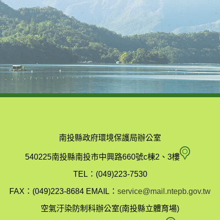
南投縣政府環境保護局辦公室
南
540225南投縣南投市中興路660號c棟2、3樓
投
TEL：(049)223-7530
縣
FAX：(049)223-8684
EMAIL：
service@mail.ntepb.gov.tw
政
空氣汙染防制科辦公室(南投縣立體育場)