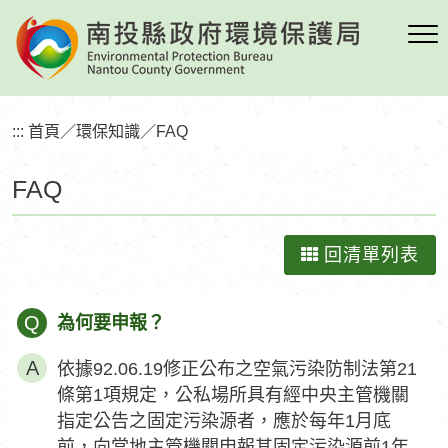
跳
到
主
要
內
:::
首頁
／
環保知識
／
FAQ
容
區
FAQ
塊
回清單列表
Q
為何要申報？
依據92.06.19修正公布之空氣污染防制法第21
條第1項規定，公私場所具有經中央主管機關
指定公告之固定污染源者，應於每年1月底
前，向當地主管機關申報其固定污染源前1年