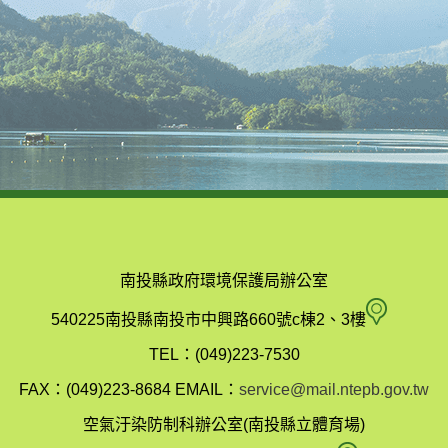
南投縣政府環境保護局辦公室
南
540225南投縣南投市中興路660號c棟2、3樓
投
TEL：(049)223-7530
縣
FAX：(049)223-8684
EMAIL：
service@mail.ntepb.gov.tw
政
空氣汙染防制科辦公室(南投縣立體育場)