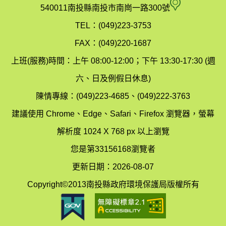
府
空
540011南投縣南投市南崗一路300號
環
氣
TEL：(049)223-3753
境
汙
FAX：(049)220-1687
保
染
上班(服務)時間：上午 08:00-12:00；下午 13:30-17:30 (週
護
防
六、日及例假日休息)
局
制
陳情專線：(049)223-4685、(049)222-3763
辦
科
建議使用 Chrome、Edge、Safari、Firefox 瀏覽器，螢幕
公
辦
解析度 1024 X 768 px 以上瀏覽
室
公
您是第33156168瀏覽者
地
室
更新日期：2026-08-07
圖
(南
Copyright©2013南投縣政府環境保護局版權所有
投
縣