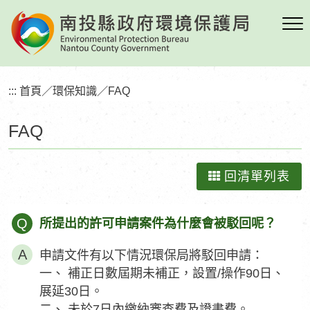
跳
到
主
要
內
:::
首頁
／
環保知識
／
FAQ
容
區
FAQ
塊
回清單列表
Q
所提出的許可申請案件為什麼會被駁回呢？
申請文件有以下情況環保局將駁回申請：
一、 補正日數屆期未補正，設置/操作90日、
展延30日。
二、 未於7日內繳納審查費及證書費。