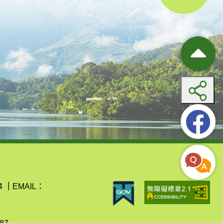
4
｜
EMAIL：