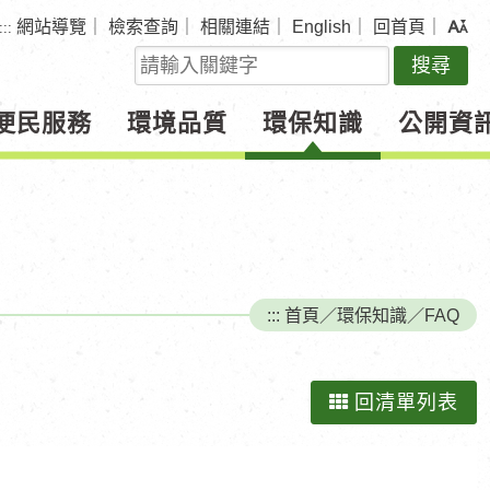
網站導覽
｜
檢索查詢
｜
相關連結
｜
English
｜
回首頁
｜
:::
關
鍵
字
便民服務
環境品質
環保知識
公開資
查
詢
:::
首頁
／
環保知識
／
FAQ
回清單列表