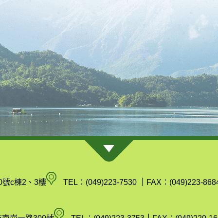
南
0號c棟2、3樓
TEL：(049)223-7530
｜
FAX：(049)223-868
投
縣
空