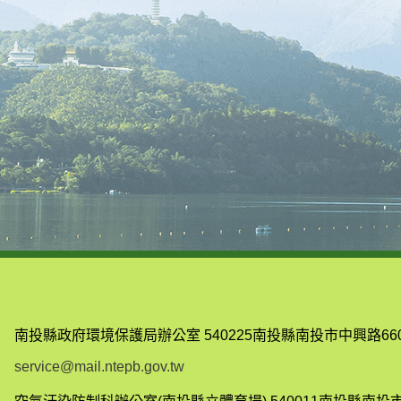
南投縣政府環境保護局辦公室
540225南投縣南投市中興路66
service@mail.ntepb.gov.tw