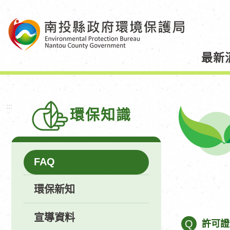
跳
到
主
要
最新
內
容
區
塊
:::
環保知識
FAQ
環保新知
宣導資料
Q
許可證