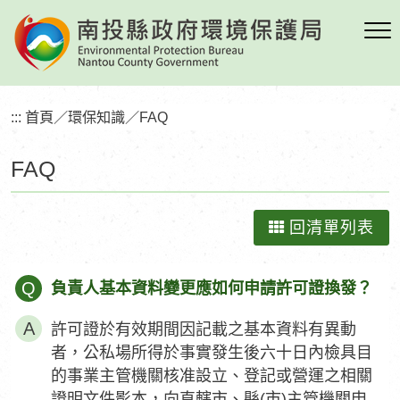
跳
到
主
要
內
:::
首頁
／
環保知識
／
FAQ
容
區
FAQ
塊
回清單列表
Q
負責人基本資料變更應如何申請許可證換發？
許可證於有效期間因記載之基本資料有異動
者，公私場所得於事實發生後六十日內檢具目
的事業主管機關核准設立、登記或營運之相關
證明文件影本，向直轄市、縣(市)主管機關申