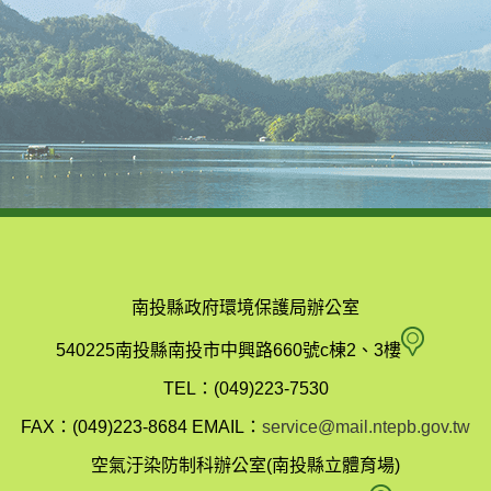
南投縣政府環境保護局辦公室
南
540225南投縣南投市中興路660號c棟2、3樓
投
TEL：(049)223-7530
縣
FAX：(049)223-8684
EMAIL：
service@mail.ntepb.gov.tw
政
空氣汙染防制科辦公室(南投縣立體育場)