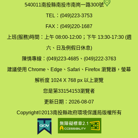
府
空
540011南投縣南投市南崗一路300號
環
氣
TEL：(049)223-3753
境
汙
FAX：(049)220-1687
保
染
上班(服務)時間：上午 08:00-12:00；下午 13:30-17:30 (週
護
防
六、日及例假日休息)
局
制
陳情專線：(049)223-4685、(049)222-3763
辦
科
建議使用 Chrome、Edge、Safari、Firefox 瀏覽器，螢幕
公
辦
解析度 1024 X 768 px 以上瀏覽
室
公
您是第33154153瀏覽者
地
室
更新日期：2026-08-07
圖
(南
Copyright©2013南投縣政府環境保護局版權所有
投
縣