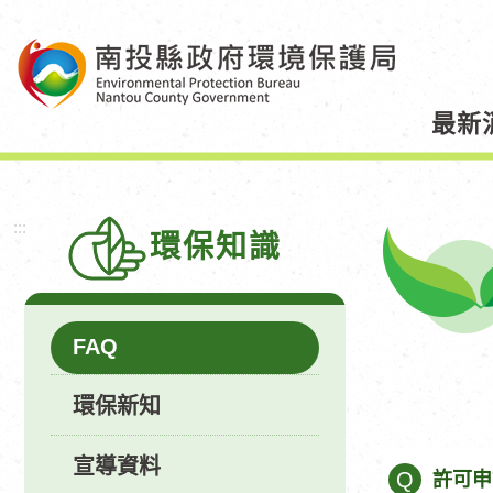
跳
到
主
要
最新
內
容
區
塊
:::
環保知識
FAQ
環保新知
宣導資料
Q
許可申