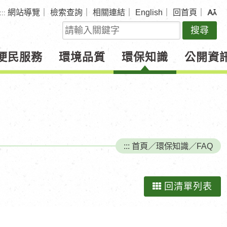
網站導覽
｜
檢索查詢
｜
相關連結
｜
English
｜
回首頁
｜
:::
關
鍵
字
便民服務
環境品質
環保知識
公開資
查
詢
:::
首頁
／
環保知識
／
FAQ
回清單列表