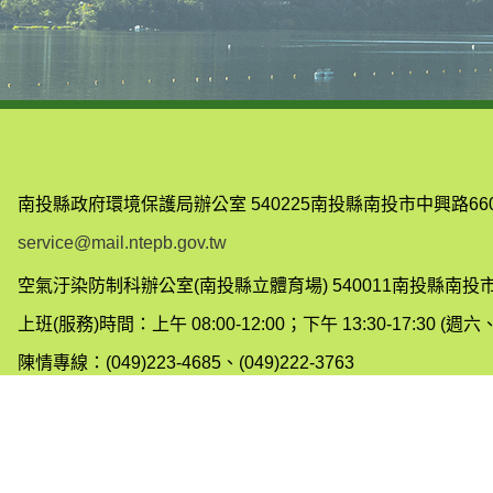
南投縣政府環境保護局辦公室
540225南投縣南投市中興路66
service@mail.ntepb.gov.tw
空氣汙染防制科辦公室(南投縣立體育場)
540011南投縣南投
上班(服務)時間：上午 08:00-12:00；下午 13:30-17:30 
陳情專線：(049)223-4685、(049)222-3763
建議使用 Chrome、Edge、Safari、Firefox 瀏覽器，螢幕解析度
您是第33143808瀏覽者
｜
更新日期：2026-08-07
Copyright©2013南投縣政府環境保護局版權所有