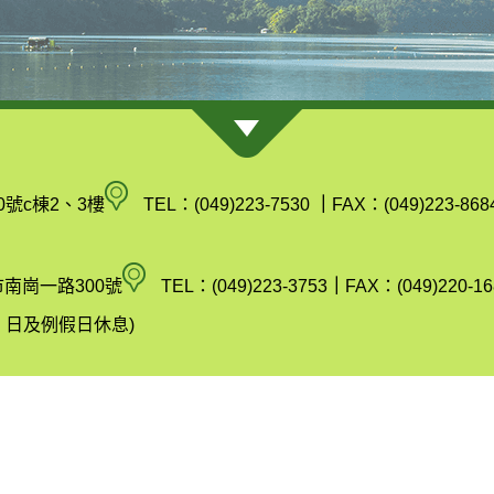
南
0號c棟2、3樓
TEL：(049)223-7530
｜
FAX：(049)223-868
投
縣
空
市南崗一路300號
TEL：(049)223-3753
｜
FAX：(049)220-16
政
氣
(週六、日及例假日休息)
府
汙
環
染
 1024 X 768 px 以上瀏覽
境
防
保
制