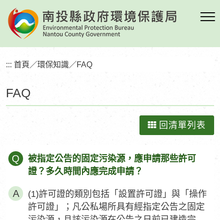
跳
到
主
要
內
:::
首頁
／
環保知識
／
FAQ
容
區
FAQ
塊
回清單列表
Q
被指定公告的固定污染源，應申請那些許可
證？多久時間內應完成申請？
(1)許可證的類別包括「設置許可證」與「操作
許可證」；凡公私場所具有經指定公告之固定
污染源，且該污染源在公告之日前已建造完