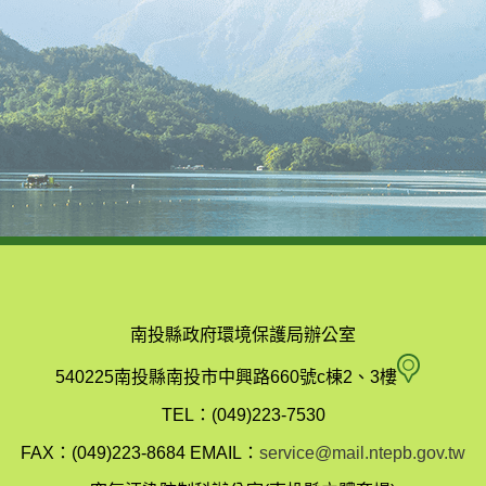
南投縣政府環境保護局辦公室
南
540225南投縣南投市中興路660號c棟2、3樓
投
TEL：(049)223-7530
縣
FAX：(049)223-8684
EMAIL：
service@mail.ntepb.gov.tw
政