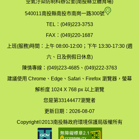
空氣汙染防制科辦公室(南投縣立體育場)
府
空
540011南投縣南投市南崗一路300號
環
氣
TEL：(049)223-3753
境
汙
FAX：(049)220-1687
保
染
上班(服務)時間：上午 08:00-12:00；下午 13:30-17:30 (週
護
防
六、日及例假日休息)
局
制
陳情專線：(049)223-4685、(049)222-3763
辦
科
建議使用 Chrome、Edge、Safari、Firefox 瀏覽器，螢幕
公
辦
解析度 1024 X 768 px 以上瀏覽
室
公
您是第33144477瀏覽者
地
室
更新日期：2026-08-07
圖
(南
Copyright©2013南投縣政府環境保護局版權所有
投