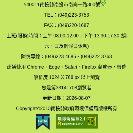
府
空
540011南投縣南投市南崗一路300號
環
氣
TEL：(049)223-3753
境
汙
FAX：(049)220-1687
保
染
上班(服務)時間：上午 08:00-12:00；下午 13:30-17:30 (週
護
防
六、日及例假日休息)
局
制
陳情專線：(049)223-4685、(049)222-3763
辦
科
建議使用 Chrome、Edge、Safari、Firefox 瀏覽器，螢幕
公
辦
解析度 1024 X 768 px 以上瀏覽
室
公
您是第33141708瀏覽者
地
室
更新日期：2026-08-07
圖
(南
Copyright©2013南投縣政府環境保護局版權所有
投
縣