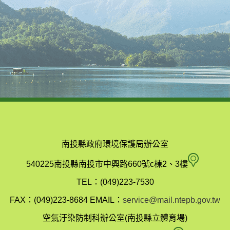
南投縣政府環境保護局辦公室
南
540225南投縣南投市中興路660號c棟2、3樓
投
TEL：(049)223-7530
縣
FAX：(049)223-8684
EMAIL：
service@mail.ntepb.gov.tw
政
空氣汙染防制科辦公室(南投縣立體育場)