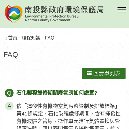
跳
到
主
要
內
:::
首頁
／
環保知識
／
FAQ
容
區
FAQ
塊
回清單列表
Q
石化製程歲修期間廢氣應如何處置?
依「揮發性有機物空氣污染管制及排放標準」
第41條規定，石化製程歲修期間，含有揮發性
有機液體之管線、操作單元進行氣體置換與管
線清洗時，應以密閉集氣系統收集廢氣，並以