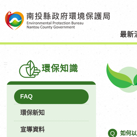
跳
到
主
要
最新
內
容
區
塊
:::
環保知識
FAQ
環保新知
宣導資料
Q
如何以