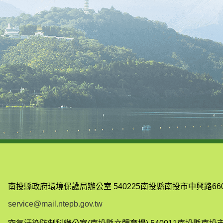
南投縣政府環境保護局辦公室
540225南投縣南投市中興路66
service@mail.ntepb.gov.tw