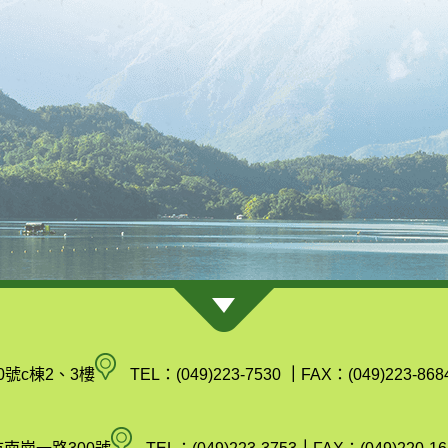
南
0號c棟2、3樓
TEL：(049)223-7530
｜
FAX：(049)223-868
投
縣
空