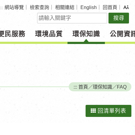
網站導覽
｜
檢索查詢
｜
相關連結
｜
English
｜
回首頁
｜
:::
關
鍵
字
便民服務
環境品質
環保知識
公開資
查
詢
:::
首頁
／
環保知識
／
FAQ
回清單列表