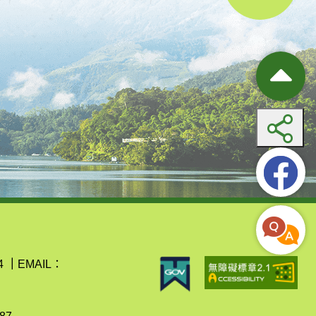
4
｜
EMAIL：