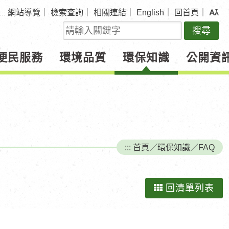
網站導覽
｜
檢索查詢
｜
相關連結
｜
English
｜
回首頁
｜
:::
關
鍵
字
便民服務
環境品質
環保知識
公開資
查
詢
:::
首頁
／
環保知識
／
FAQ
回清單列表