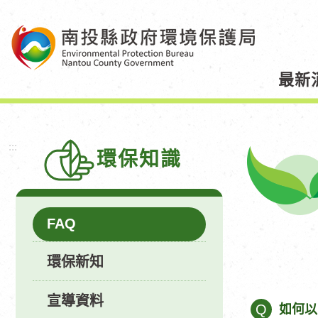
跳
到
主
要
最新
內
容
區
塊
:::
環保知識
FAQ
環保新知
宣導資料
Q
如何以