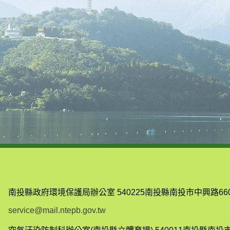
南投縣政府環境保護局辦公室
540225南投縣南投市中興路66
service@mail.ntepb.gov.tw