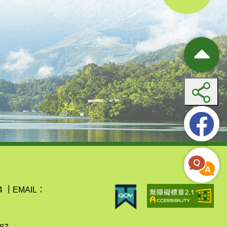
4
｜
EMAIL：