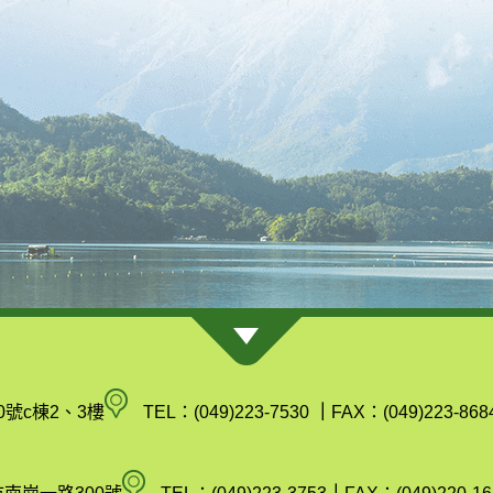
南
0號c棟2、3樓
TEL：(049)223-7530
｜
FAX：(049)223-868
投
縣
空