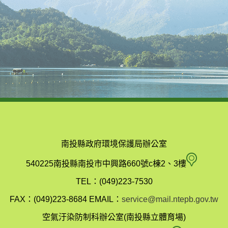
南投縣政府環境保護局辦公室
南
540225南投縣南投市中興路660號c棟2、3樓
投
TEL：(049)223-7530
縣
FAX：(049)223-8684
EMAIL：
service@mail.ntepb.gov.tw
政
空氣汙染防制科辦公室(南投縣立體育場)