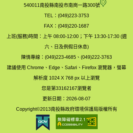
府
空
540011南投縣南投市南崗一路300號
環
氣
TEL：(049)223-3753
境
汙
FAX：(049)220-1687
保
染
上班(服務)時間：上午 08:00-12:00；下午 13:30-17:30 (週
護
防
六、日及例假日休息)
局
制
陳情專線：(049)223-4685、(049)222-3763
辦
科
建議使用 Chrome、Edge、Safari、Firefox 瀏覽器，螢幕
公
辦
解析度 1024 X 768 px 以上瀏覽
室
公
您是第33162167瀏覽者
地
室
更新日期：2026-08-07
圖
(南
Copyright©2013南投縣政府環境保護局版權所有
投
縣