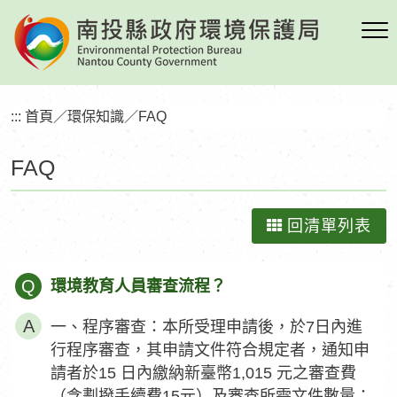
跳
到
主
要
內
:::
首頁
／
環保知識
／
FAQ
容
區
FAQ
塊
回清單列表
Q
環境教育人員審查流程？
一、程序審查：本所受理申請後，於7日內進
行程序審查，其申請文件符合規定者，通知申
請者於15 日內繳納新臺幣1,015 元之審查費
（含劃撥手續費15元）及審查所需文件數量；