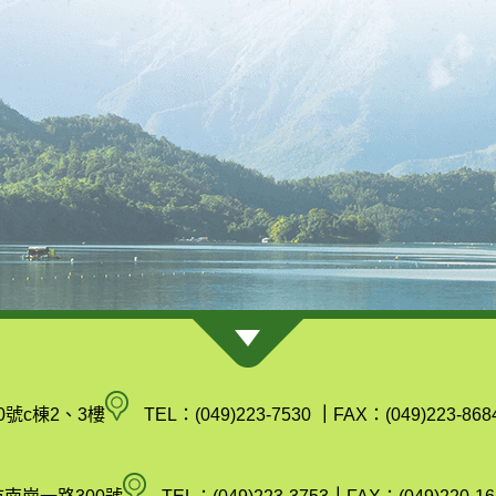
南
0號c棟2、3樓
TEL：(049)223-7530
｜
FAX：(049)223-868
投
縣
空