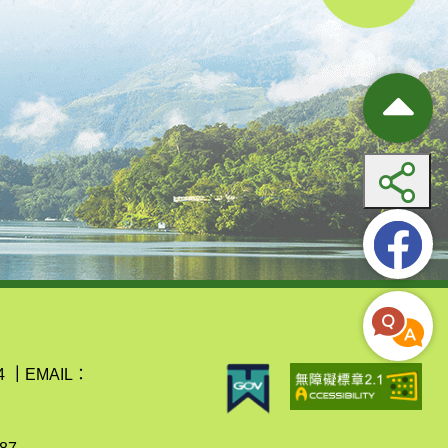
4
｜
EMAIL：