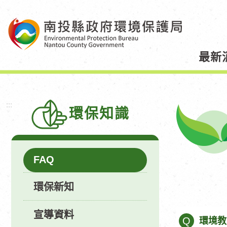
跳
到
主
要
最新
內
容
區
塊
:::
環保知識
FAQ
環保新知
宣導資料
Q
環境教