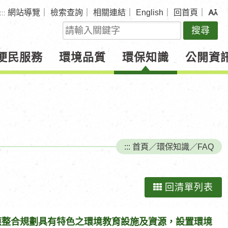
網站導覽
｜
檢索查詢
｜
相關連結
｜
English
｜
回首頁
｜
:::
關
鍵
字
便民服務
環境品質
環保知識
公開資
查
詢
:::
首頁
／
環保知識
／
FAQ
回清單列表
應整合規劃具有特色之環境教育設施及資源，設置環境