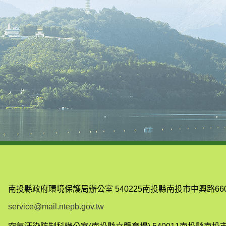
南投縣政府環境保護局辦公室
540225南投縣南投市中興路66
service@mail.ntepb.gov.tw