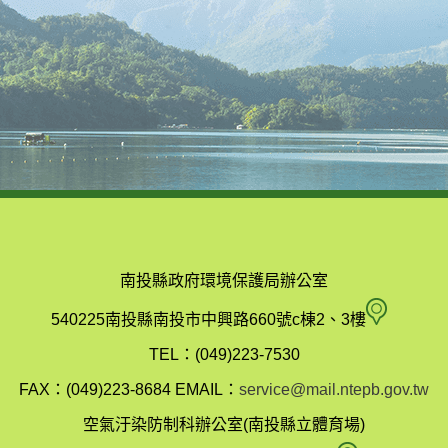
南投縣政府環境保護局辦公室
南
540225南投縣南投市中興路660號c棟2、3樓
投
TEL：(049)223-7530
縣
FAX：(049)223-8684
EMAIL：
service@mail.ntepb.gov.tw
政
空氣汙染防制科辦公室(南投縣立體育場)