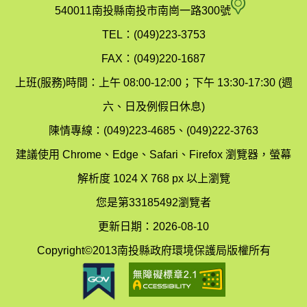
府
空
540011南投縣南投市南崗一路300號
環
氣
TEL：(049)223-3753
境
汙
FAX：(049)220-1687
保
染
上班(服務)時間：上午 08:00-12:00；下午 13:30-17:30 (週
護
防
六、日及例假日休息)
局
制
陳情專線：(049)223-4685、(049)222-3763
辦
科
建議使用 Chrome、Edge、Safari、Firefox 瀏覽器，螢幕
公
辦
解析度 1024 X 768 px 以上瀏覽
室
公
您是第33185492瀏覽者
地
室
更新日期：2026-08-10
圖
(南
Copyright©2013南投縣政府環境保護局版權所有
投
縣