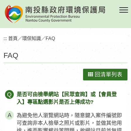
跳
到
主
要
內
:::
首頁
／
環保知識
／
FAQ
容
區
FAQ
塊
回清單列表
Q
是否可由檢舉網站【民眾查詢】或【會員登
入】專區點選影片是否上傳成功?
為避免他人瀏覽網站時，隨意鍵入案件編號即
可查詢非本人檢舉之照片或影片，並做其他用
途，進而影響權益等問題，故網站目前並無提