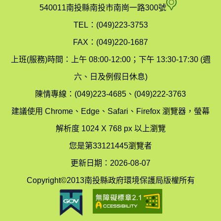
府
空
540011南投縣南投市南崗一路300號
環
氣
TEL：(049)223-3753
境
汙
FAX：(049)220-1687
保
染
上班(服務)時間：上午 08:00-12:00；下午 13:30-17:30 (週
護
防
六、日及例假日休息)
局
制
陳情專線：(049)223-4685、(049)222-3763
辦
科
建議使用 Chrome、Edge、Safari、Firefox 瀏覽器，螢幕
公
辦
解析度 1024 X 768 px 以上瀏覽
室
公
您是第33121445瀏覽者
地
室
更新日期：2026-08-07
圖
(南
Copyright©2013南投縣政府環境保護局版權所有
投
縣