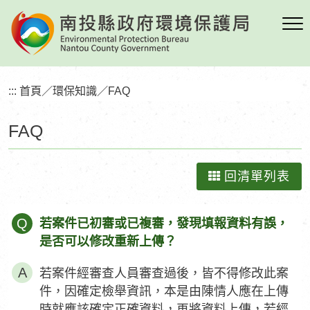
跳
到
主
要
內
:::
首頁
／
環保知識
／
FAQ
容
區
FAQ
塊
回清單列表
Q
若案件已初審或已複審，發現填報資料有誤，
是否可以修改重新上傳？
若案件經審查人員審查過後，皆不得修改此案
件，因確定檢舉資訊，本是由陳情人應在上傳
時就應該確定正確資料，再將資料上傳，若經