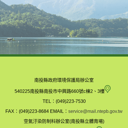
南投縣政府環境保護局辦公室
南
540225南投縣南投市中興路660號c棟2、3樓
投
TEL：(049)223-7530
縣
FAX：(049)223-8684
EMAIL：
service@mail.ntepb.gov.tw
政
空氣汙染防制科辦公室(南投縣立體育場)