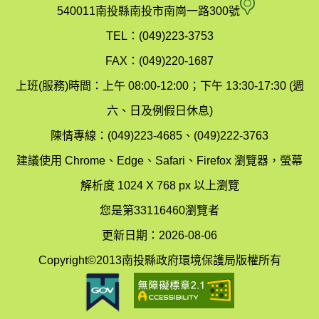
府
空
540011南投縣南投市南崗一路300號
環
氣
TEL：(049)223-3753
境
汙
FAX：(049)220-1687
保
染
上班(服務)時間：上午 08:00-12:00；下午 13:30-17:30 (週
護
防
六、日及例假日休息)
局
制
陳情專線：(049)223-4685、(049)222-3763
辦
科
建議使用 Chrome、Edge、Safari、Firefox 瀏覽器，螢幕
公
辦
解析度 1024 X 768 px 以上瀏覽
室
公
您是第33116460瀏覽者
地
室
更新日期：2026-08-06
圖
(南
Copyright©2013南投縣政府環境保護局版權所有
投
縣