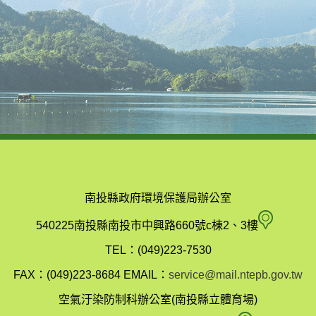
南投縣政府環境保護局辦公室
南
540225南投縣南投市中興路660號c棟2、3樓
投
TEL：(049)223-7530
縣
FAX：(049)223-8684
EMAIL：
service@mail.ntepb.gov.tw
政
空氣汙染防制科辦公室(南投縣立體育場)