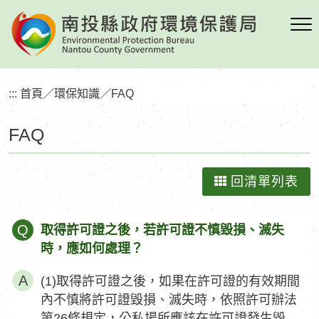
跳
到
主
要
內
:::
首頁
／
環保知識
／
FAQ
容
區
FAQ
塊
回清單列表
Q
取得許可證之後，若許可證不慎毀損、滅失
時，應如何處理？
(1)取得許可證之後，如果在許可證的有效期間
內不慎將許可證毀損、滅失時，依照許可辦法
第26條規定，公私場所應該在許可證發生毀