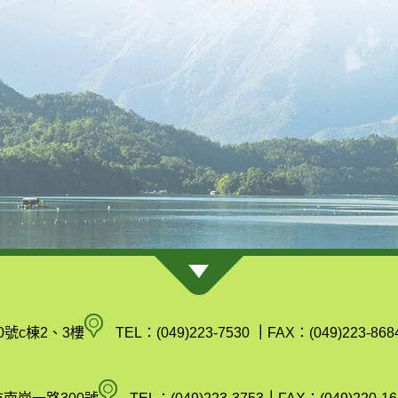
南
0號c棟2、3樓
TEL：(049)223-7530
｜
FAX：(049)223-868
投
縣
空