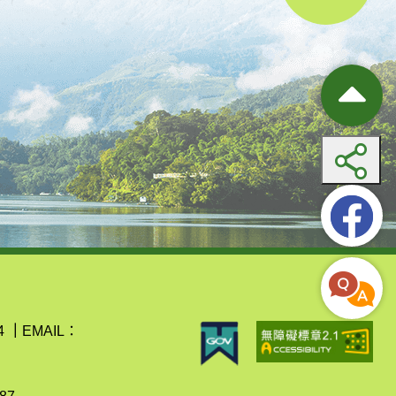
4
｜
EMAIL：