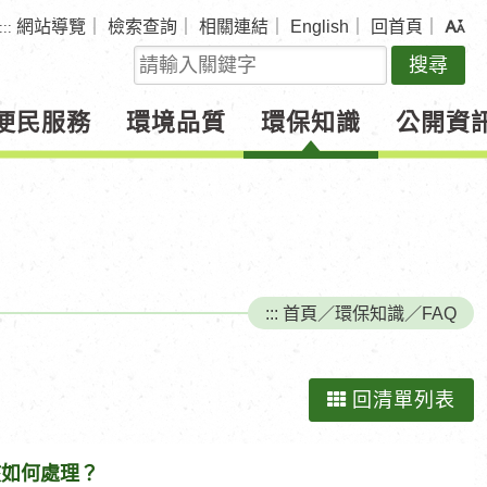
網站導覽
｜
檢索查詢
｜
相關連結
｜
English
｜
回首頁
｜
:::
關
鍵
字
便民服務
環境品質
環保知識
公開資
查
詢
:::
首頁
／
環保知識
／
FAQ
回清單列表
該如何處理？