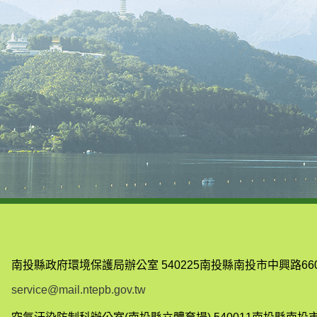
南投縣政府環境保護局辦公室
540225南投縣南投市中興路66
service@mail.ntepb.gov.tw