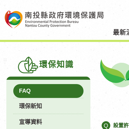
跳
到
主
要
最新
內
容
區
塊
:::
環保知識
FAQ
環保新知
宣導資料
Q
設置許