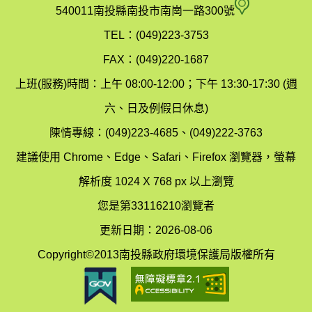
府
空
540011南投縣南投市南崗一路300號
環
氣
TEL：(049)223-3753
境
汙
FAX：(049)220-1687
保
染
上班(服務)時間：上午 08:00-12:00；下午 13:30-17:30 (週
護
防
六、日及例假日休息)
局
制
陳情專線：(049)223-4685、(049)222-3763
辦
科
建議使用 Chrome、Edge、Safari、Firefox 瀏覽器，螢幕
公
辦
解析度 1024 X 768 px 以上瀏覽
室
公
您是第33116210瀏覽者
地
室
更新日期：2026-08-06
圖
(南
Copyright©2013南投縣政府環境保護局版權所有
投
縣