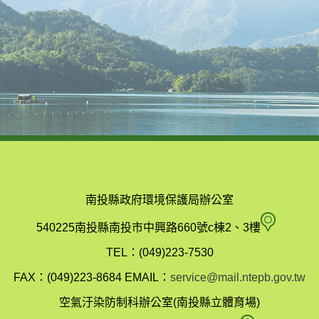
南投縣政府環境保護局辦公室
南
540225南投縣南投市中興路660號c棟2、3樓
投
TEL：(049)223-7530
縣
FAX：(049)223-8684
EMAIL：
service@mail.ntepb.gov.tw
政
空氣汙染防制科辦公室(南投縣立體育場)