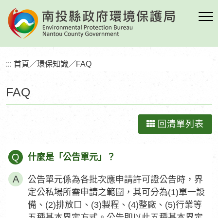
跳
到
主
要
內
:::
首頁
／
環保知識
／
FAQ
容
區
FAQ
塊
回清單列表
Q
什麼是「公告單元」？
公告單元係為各批次應申請許可證公告時，界
定公私場所需申請之範圍，其可分為(1)單一設
備、(2)排放口、(3)製程、(4)整廠、(5)行業等
五種基本界定方式。公告即以此五種基本界定