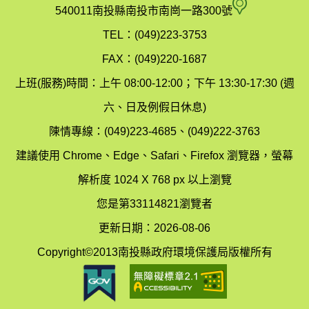
府
空
540011南投縣南投市南崗一路300號
環
氣
TEL：(049)223-3753
境
汙
FAX：(049)220-1687
保
染
上班(服務)時間：上午 08:00-12:00；下午 13:30-17:30 (週
護
防
六、日及例假日休息)
局
制
陳情專線：(049)223-4685、(049)222-3763
辦
科
建議使用 Chrome、Edge、Safari、Firefox 瀏覽器，螢幕
公
辦
解析度 1024 X 768 px 以上瀏覽
室
公
您是第33114821瀏覽者
地
室
更新日期：2026-08-06
圖
(南
Copyright©2013南投縣政府環境保護局版權所有
投
縣