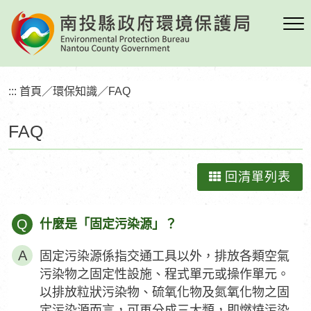
跳
到
主
要
內
:::
首頁
／
環保知識
／
FAQ
容
區
FAQ
塊
回清單列表
Q
什麼是「固定污染源」？
固定污染源係指交通工具以外，排放各類空氣
污染物之固定性設施、程式單元或操作單元。
以排放粒狀污染物、硫氧化物及氮氧化物之固
定污染源而言，可再分成三大類，即燃燒污染