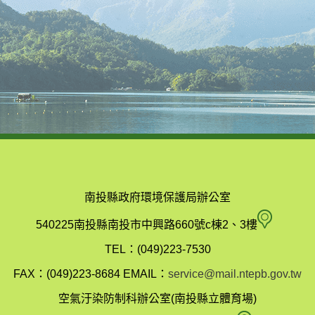
南投縣政府環境保護局辦公室
南
540225南投縣南投市中興路660號c棟2、3樓
投
TEL：(049)223-7530
縣
FAX：(049)223-8684
EMAIL：
service@mail.ntepb.gov.tw
政
空氣汙染防制科辦公室(南投縣立體育場)