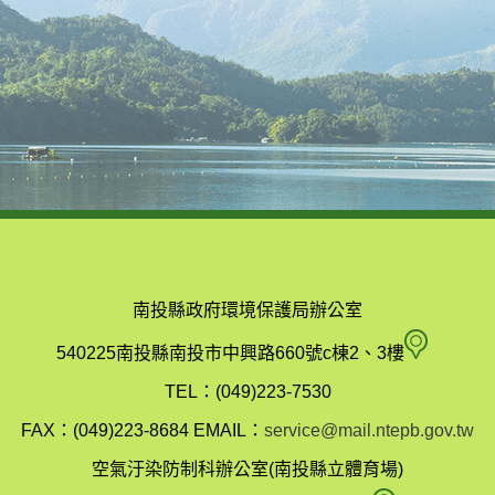
南投縣政府環境保護局辦公室
南
540225南投縣南投市中興路660號c棟2、3樓
投
TEL：(049)223-7530
縣
FAX：(049)223-8684
EMAIL：
service@mail.ntepb.gov.tw
政
空氣汙染防制科辦公室(南投縣立體育場)