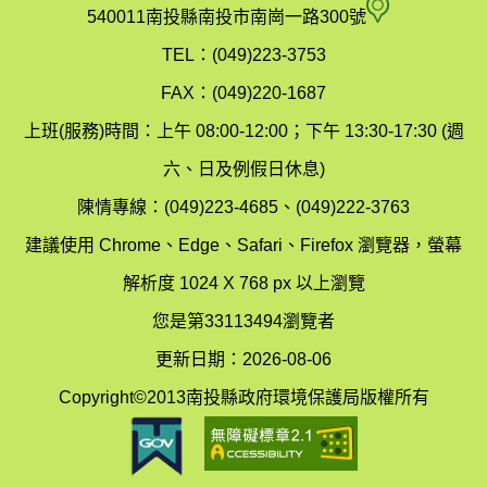
府
空
540011南投縣南投市南崗一路300號
環
氣
TEL：(049)223-3753
境
汙
FAX：(049)220-1687
保
染
上班(服務)時間：上午 08:00-12:00；下午 13:30-17:30 (週
護
防
六、日及例假日休息)
局
制
陳情專線：(049)223-4685、(049)222-3763
辦
科
建議使用 Chrome、Edge、Safari、Firefox 瀏覽器，螢幕
公
辦
解析度 1024 X 768 px 以上瀏覽
室
公
您是第33113494瀏覽者
地
室
更新日期：2026-08-06
圖
(南
Copyright©2013南投縣政府環境保護局版權所有
投
縣