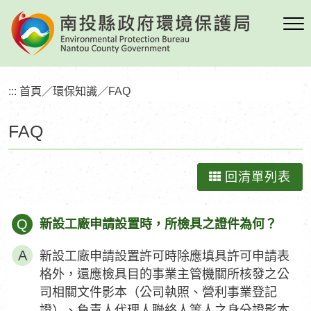
跳
到
主
要
內
:::
首頁
／
環保知識
／
FAQ
容
區
FAQ
塊
回清單列表
Q
新設工廠申請設置時，所檢具之證件為何？
新設工廠申請設置許可時除應填具許可申請表
格外，還應檢具目的事業主管機關所核發之公
司相關文件影本（公司執照、營利事業登記
證）、負責人代理人聯絡人等人之身分證影本