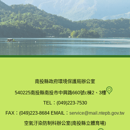
南投縣政府環境保護局辦公室
南
540225南投縣南投市中興路660號c棟2、3樓
投
TEL：(049)223-7530
縣
FAX：(049)223-8684
EMAIL：
service@mail.ntepb.gov.tw
政
空氣汙染防制科辦公室(南投縣立體育場)