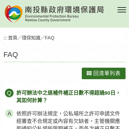
跳
到
主
要
內
:::
首頁
／
環保知識
／
FAQ
容
區
FAQ
塊
回清單列表
Q
許可辦法中之退補件補正日數不得超過90日，
其如何計算？
依照許可辦法規定，公私場所之許可申請文件
經審查不合規定或內容有欠缺者，主管機關應
即通知公私場所限期補正，而各次補正日數不