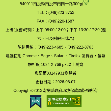
府
空
540011南投縣南投市南崗一路300號
環
氣
TEL：(049)223-3753
境
汙
FAX：(049)220-1687
保
染
上班(服務)時間：上午 08:00-12:00；下午 13:30-17:30 (週
護
防
六、日及例假日休息)
局
制
陳情專線：(049)223-4685、(049)222-3763
辦
科
建議使用 Chrome、Edge、Safari、Firefox 瀏覽器，螢幕
公
辦
解析度 1024 X 768 px 以上瀏覽
室
公
您是第33147931瀏覽者
地
室
更新日期：2026-08-07
圖
(南
Copyright©2013南投縣政府環境保護局版權所有
投
縣