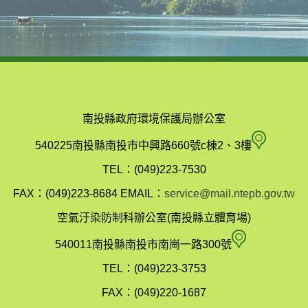
南投縣政府環境保護局辦公室
南
540225南投縣南投市中興路660號c棟2、3樓
投
TEL：(049)223-7530
縣
FAX：(049)223-8684
EMAIL：
service@mail.ntepb.gov.tw
政
空氣汙染防制科辦公室(南投縣立體育場)
府
空
540011南投縣南投市南崗一路300號
環
氣
TEL：(049)223-3753
境
汙
FAX：(049)220-1687