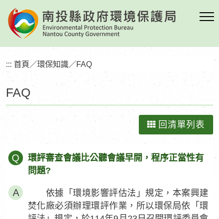
跳
到
主
要
內
:::
首頁
／
環保知識
／
FAQ
容
區
FAQ
塊
回清單列表
Q
環評審查會議比公聽會議早開，程序正當性有
問題?
依據「環境影響評估法」規定，本案興建
焚化廠必須辦理環評作業，所以環保局依「環
評法」規定，於114年9月23日召開環評委員會