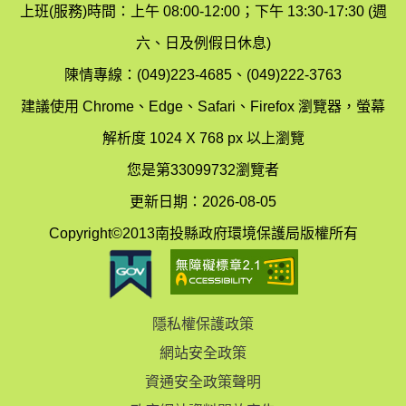
保
染
上班(服務)時間：上午 08:00-12:00；下午 13:30-17:30 (週
護
防
六、日及例假日休息)
局
制
陳情專線：(049)223-4685、(049)222-3763
辦
科
建議使用 Chrome、Edge、Safari、Firefox 瀏覽器，螢幕
公
辦
解析度 1024 X 768 px 以上瀏覽
室
公
您是第33099732瀏覽者
地
室
更新日期：2026-08-05
圖
(南
Copyright©2013南投縣政府環境保護局版權所有
投
縣
隱私權保護政策
立
網站安全政策
體
資通安全政策聲明
育