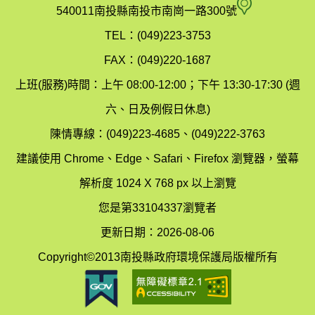
府
空
540011南投縣南投市南崗一路300號
環
氣
TEL：(049)223-3753
境
汙
FAX：(049)220-1687
保
染
上班(服務)時間：上午 08:00-12:00；下午 13:30-17:30 (週
護
防
六、日及例假日休息)
局
制
陳情專線：(049)223-4685、(049)222-3763
辦
科
建議使用 Chrome、Edge、Safari、Firefox 瀏覽器，螢幕
公
辦
解析度 1024 X 768 px 以上瀏覽
室
公
您是第33104337瀏覽者
地
室
更新日期：2026-08-06
圖
(南
Copyright©2013南投縣政府環境保護局版權所有
投
縣