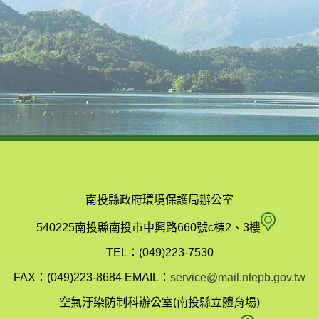
南投縣政府環境保護局辦公室
南
540225南投縣南投市中興路660號c棟2、3樓
投
TEL：(049)223-7530
縣
FAX：(049)223-8684
EMAIL：
service@mail.ntepb.gov.tw
政
空氣汙染防制科辦公室(南投縣立體育場)