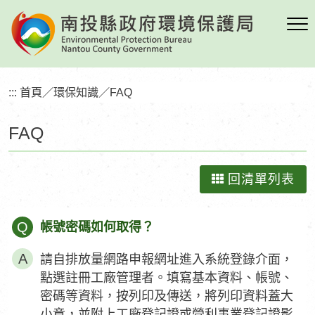
跳
到
主
要
內
:::
首頁
／
環保知識
／
FAQ
容
區
FAQ
塊
回清單列表
Q
帳號密碼如何取得？
請自排放量網路申報網址進入系統登錄介面，
點選註冊工廠管理者。填寫基本資料、帳號、
密碼等資料，按列印及傳送，將列印資料蓋大
小章，並附上工廠登記證或營利事業登記證影