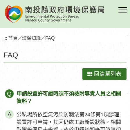
跳
到
主
要
內
:::
首頁
／
環保知識
／
FAQ
容
區
FAQ
塊
回清單列表
Q
申請設置許可證時須不須檢附專責人員之相關
資料？
公私場所依空氣污染防制法第24條第1項辦理
設置許可申請，其因仍處工廠新設狀態，相關
製程設備仍未設置，故於申請該類許可時無須