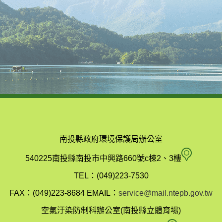
南投縣政府環境保護局辦公室
南
540225南投縣南投市中興路660號c棟2、3樓
投
TEL：(049)223-7530
縣
FAX：(049)223-8684
EMAIL：
service@mail.ntepb.gov.tw
政
空氣汙染防制科辦公室(南投縣立體育場)