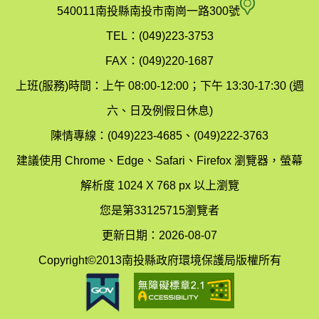
府
空
540011南投縣南投市南崗一路300號
環
氣
TEL：(049)223-3753
境
汙
FAX：(049)220-1687
保
染
上班(服務)時間：上午 08:00-12:00；下午 13:30-17:30 (週
護
防
六、日及例假日休息)
局
制
陳情專線：(049)223-4685、(049)222-3763
辦
科
建議使用 Chrome、Edge、Safari、Firefox 瀏覽器，螢幕
公
辦
解析度 1024 X 768 px 以上瀏覽
室
公
您是第33125715瀏覽者
地
室
更新日期：2026-08-07
圖
(南
Copyright©2013南投縣政府環境保護局版權所有
投
縣