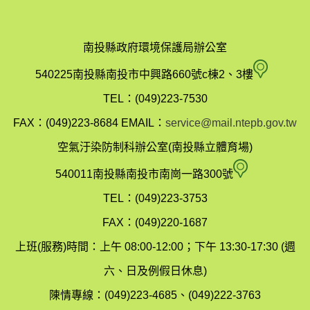
南投縣政府環境保護局辦公室
南
540225南投縣南投市中興路660號c棟2、3樓
投
TEL：(049)223-7530
縣
FAX：(049)223-8684
EMAIL：
service@mail.ntepb.gov.tw
政
空氣汙染防制科辦公室(南投縣立體育場)
府
空
540011南投縣南投市南崗一路300號
環
氣
TEL：(049)223-3753
境
汙
FAX：(049)220-1687
保
染
上班(服務)時間：上午 08:00-12:00；下午 13:30-17:30 (週
護
防
六、日及例假日休息)
局
制
陳情專線：(049)223-4685、(049)222-3763