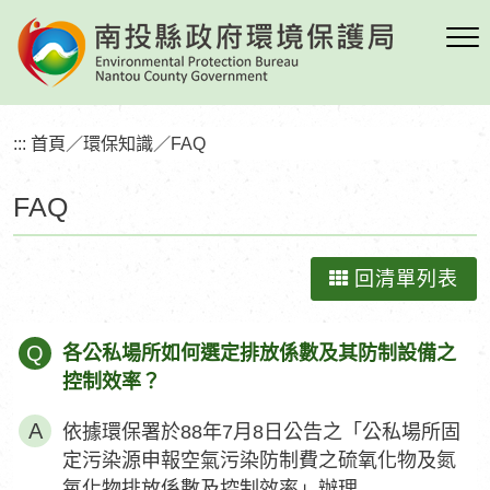
跳
到
主
要
內
:::
首頁
／
環保知識
／
FAQ
容
區
FAQ
塊
回清單列表
Q
各公私場所如何選定排放係數及其防制設備之
控制效率？
依據環保署於88年7月8日公告之「公私場所固
定污染源申報空氣污染防制費之硫氧化物及氮
氧化物排放係數及控制效率」辦理