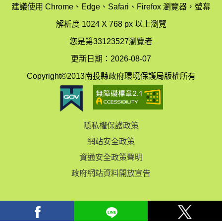
辦
科
建議使用 Chrome、Edge、Safari、Firefox 瀏覽器，螢幕
公
辦
解析度 1024 X 768 px 以上瀏覽
室
公
您是第33123527瀏覽者
地
室
更新日期：2026-08-07
圖
(南
Copyright©2013南投縣政府環境保護局版權所有
投
縣
隱私權保護政策
立
網站安全政策
體
資通安全政策聲明
育
政府網站資料開放宣告
場)
facebook
Line