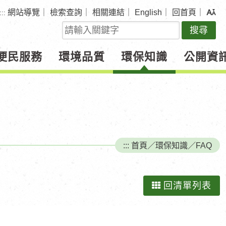
網站導覽
｜
檢索查詢
｜
相關連結
｜
English
｜
回首頁
｜
:::
關
鍵
字
便民服務
環境品質
環保知識
公開資
查
詢
:::
首頁
／
環保知識
／
FAQ
回清單列表