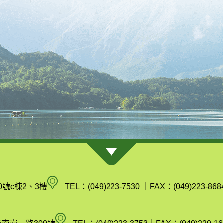
南
0號c棟2、3樓
TEL：(049)223-7530
｜
FAX：(049)223-868
投
縣
空