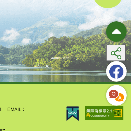
4
｜
EMAIL：