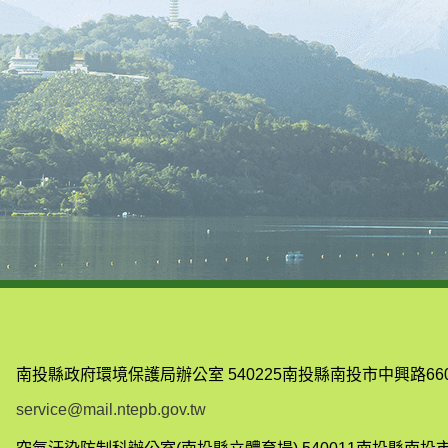
南投縣政府環境保護局辦公室
540225南投縣南投市中興路66
service@mail.ntepb.gov.tw