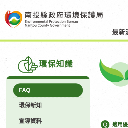
跳
到
主
要
最新
內
容
區
塊
:::
環保知識
FAQ
環保新知
宣導資料
Q
適用優