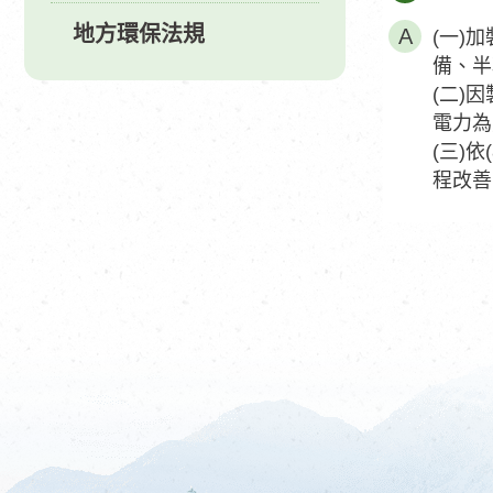
地方環保法規
(一)
備、半
(二)
電力為
(三)
程改善