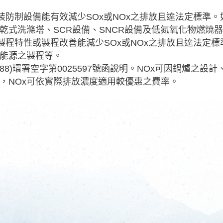
加裝防制設備能有效減少SOx或NOx之排放且達法定標
乾式洗滌塔、SCR設備、SNCR設備及低氮氧化物燃燒
因製程特性或製程改善能減少SOx或NOx之排放且達法
能源之製程等。
依(88)環署空字第0025597號函說明。NOx可因鍋爐
，NOx可依實際排放濃度適用較優惠之費率。