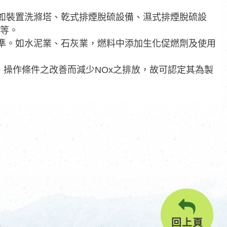
準。如裝置洗滌塔、乾式排煙脫硫設備、濕式排煙脫硫設
器等。
定標準。如水泥業、石灰業，燃料中添加生化促燃劑及使用
之設計、操作條件之改善而減少NOx之排放，故可認定其為製
回上頁