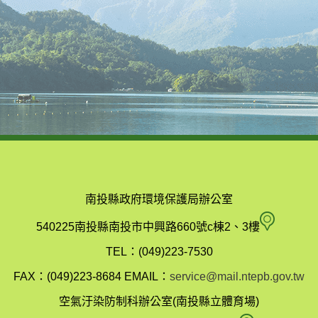
南投縣政府環境保護局辦公室
南
540225南投縣南投市中興路660號c棟2、3樓
投
TEL：(049)223-7530
縣
FAX：(049)223-8684
EMAIL：
service@mail.ntepb.gov.tw
政
空氣汙染防制科辦公室(南投縣立體育場)