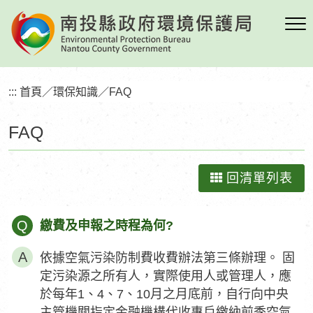
跳
到
主
要
內
:::
首頁
／
環保知識
／
FAQ
容
區
FAQ
塊
回清單列表
Q
繳費及申報之時程為何?
依據空氣污染防制費收費辦法第三條辦理。 固
定污染源之所有人，實際使用人或管理人，應
於每年1、4、7、10月之月底前，自行向中央
主管機關指定金融機構代收專戶繳納前季空氣