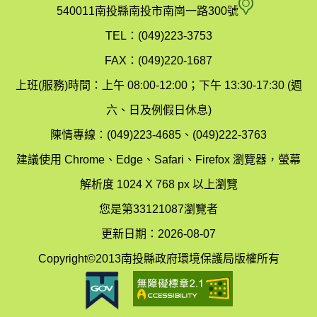
府
空
540011南投縣南投市南崗一路300號
環
氣
TEL：(049)223-3753
境
汙
FAX：(049)220-1687
保
染
上班(服務)時間：上午 08:00-12:00；下午 13:30-17:30 (週
護
防
六、日及例假日休息)
局
制
陳情專線：(049)223-4685、(049)222-3763
辦
科
建議使用 Chrome、Edge、Safari、Firefox 瀏覽器，螢幕
公
辦
解析度 1024 X 768 px 以上瀏覽
室
公
您是第33121087瀏覽者
地
室
更新日期：2026-08-07
圖
(南
Copyright©2013南投縣政府環境保護局版權所有
投
縣